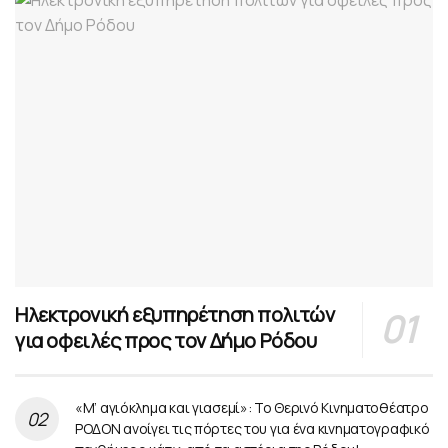
Ηλεκτρονική εξυπηρέτηση πολιτών
για οφειλές προς τον Δήμο Ρόδου
«Μ’ αγιόκλημα και γιασεμί»: Το Θερινό Κινηματοθέατρο
ΡΟΔΟΝ ανοίγει τις πόρτες του για ένα κινηματογραφικό