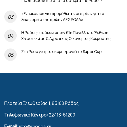
πενθήμερο κάτω από τα αστέρια της Ρόδου!
«Ενημέρωση για προμήθεια εισιτηρίων για τα
λεωφορεία της πρώην ΔΕΣ ΡΟΔΑ»
Η Ρόδος υποδέχεται την 61η Πανελλήνια Έκθεση
Χειροτεχνίας & Αγροτικής Οικονομίας Κρεμαστής
Στη Ρόδο για μία ακόμη χρονιά το Super Cup
Πλατεία Ελευθερίας 1, 85100 Ρόδος
Τηλεφωνικό Κέντρο:
22413-61200
E-mail:
info@rhodes.gr