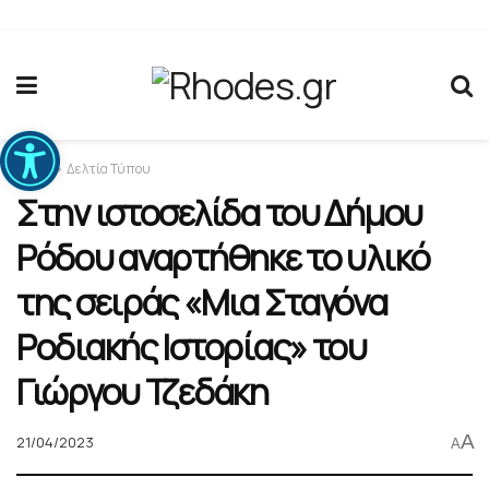
Ανοίξτε τη γραμμή εργαλείων
Home
Δελτία Τύπου
Στην ιστοσελίδα του Δήμου
Ρόδου αναρτήθηκε το υλικό
της σειράς «Μια Σταγόνα
Ροδιακής Ιστορίας» του
Γιώργου Τζεδάκη
A
21/04/2023
A