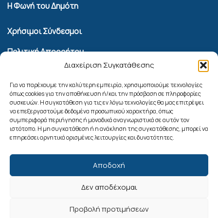
Η Φωνή του Δημότη
Χρήσιμοι Σύνδεσμοι
Πολιτική Απορρήτου
Διαχείριση Συγκατάθεσης
Όροι Χρήσης Υπηρεσίας Επικοινωνίας
Πολιτική Cookies (ΕΕ)
Για να παρέχουμε την καλύτερη εμπειρία, χρησιμοποιούμε τεχνολογίες
όπως cookies για την αποθήκευση ή/και την πρόσβαση σε πληροφορίες
συσκευών. Η συγκατάθεση για τις εν λόγω τεχνολογίες θα μας επιτρέψει
Αναζήτηση
να επεξεργαστούμε δεδομένα προσωπικού χαρακτήρα, όπως
συμπεριφορά περιήγησης ή μοναδικά αναγνωριστικά σε αυτόν τον
ιστότοπο. Η μη συγκατάθεση ή η ανάκληση της συγκατάθεσης, μπορεί να
επηρεάσει αρνητικά ορισμένες λειτουργίες και δυνατότητες.
Αποδοχή
Δεν αποδέχομαι
Ακολουθήστε μας
Προβολή προτιμήσεων