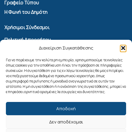
Γραφείο Τύπου
Η Φωνή του Δημότη
Χρήσιμοι Σύνδεσμοι
Πολιτική Απορρήτου
Διαχείριση Συγκατάθεσης
Όροι Χρήσης Υπηρεσίας Επικοινωνίας
Πολιτική Cookies (ΕΕ)
Για να παρέχουμε την καλύτερη εμπειρία, χρησιμοποιούμε τεχνολογίες
όπως cookies για την αποθήκευση ή/και την πρόσβαση σε πληροφορίες
συσκευών. Η συγκατάθεση για τις εν λόγω τεχνολογίες θα μας επιτρέψει
Αναζήτηση
να επεξεργαστούμε δεδομένα προσωπικού χαρακτήρα, όπως
συμπεριφορά περιήγησης ή μοναδικά αναγνωριστικά σε αυτόν τον
ιστότοπο. Η μη συγκατάθεση ή η ανάκληση της συγκατάθεσης, μπορεί να
επηρεάσει αρνητικά ορισμένες λειτουργίες και δυνατότητες.
Αποδοχή
Δεν αποδέχομαι
Ακολουθήστε μας