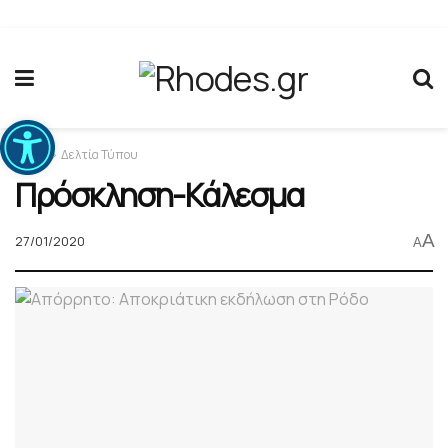
Ανοίξτε τη γραμμή εργαλείων
Home
Δελτία Τύπου
Πρόσκληση-Κάλεσμα
A
27/01/2020
A