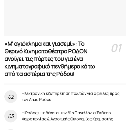
«Μ’ αγιόκλημα και γιασεμί»: Το
Θερινό Κινηματοθέατρο ΡΟΔΟΝ
ανοίγει τις πόρτες του για ένα
κινηματογραφικό πενθήμερο κάτω
από τα αστέρια της Ρόδου!
Ηλεκτρονική εξυπηρέτηση πολιτών για οφειλές προς
τον Δήμο Ρόδου
Η Ρόδος υποδέχεται την 61η Πανελλήνια Έκθεση
Χειροτεχνίας & Αγροτικής Οικονομίας Κρεμαστής