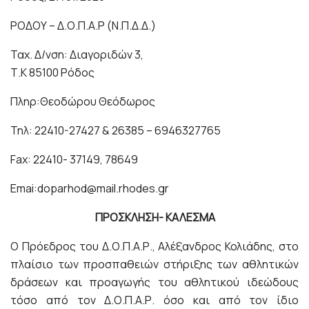
ΡΟΔΟΥ – Δ.Ο.Π.Α.Ρ (Ν.Π.Δ.Δ.)
Ταχ. Δ/νση: Διαγοριδών 3,
Τ.Κ 85100 Ρόδος
Πληρ:Θεοδώρου Θεόδωρος
Τηλ: 22410-27427 & 26385 – 6946327765
Fax: 22410- 37149, 78649
Emai:doparhod@mail.rhodes.gr
ΠΡΟΣΚΛΗΣΗ- ΚΑΛΕΣΜΑ
Ο Πρόεδρος του Δ.Ο.Π.Α.Ρ., Αλέξανδρος Κολιάδης, στο
πλαίσιο των προσπαθειών στήριξης των αθλητικών
δράσεων και προαγωγής του αθλητικού ιδεώδους
τόσο από τον Δ.Ο.Π.Α.Ρ. όσο και από τον ίδιο