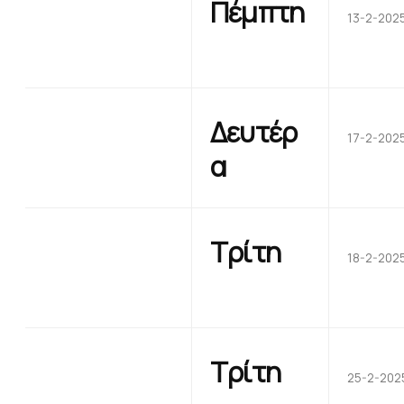
Πέμπτη
13-2-202
Δευτέρ
17-2-202
α
Τρίτη
18-2-202
Τρίτη
25-2-202