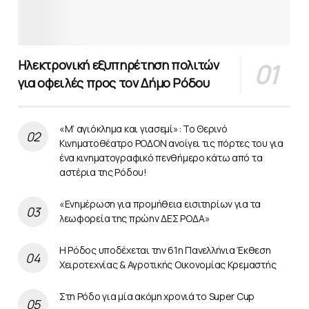
Ηλεκτρονική εξυπηρέτηση πολιτών
για οφειλές προς τον Δήμο Ρόδου
«Μ’ αγιόκλημα και γιασεμί»: Το Θερινό
Κινηματοθέατρο ΡΟΔΟΝ ανοίγει τις πόρτες του για
ένα κινηματογραφικό πενθήμερο κάτω από τα
αστέρια της Ρόδου!
«Ενημέρωση για προμήθεια εισιτηρίων για τα
λεωφορεία της πρώην ΔΕΣ ΡΟΔΑ»
Η Ρόδος υποδέχεται την 61η Πανελλήνια Έκθεση
Χειροτεχνίας & Αγροτικής Οικονομίας Κρεμαστής
Στη Ρόδο για μία ακόμη χρονιά το Super Cup