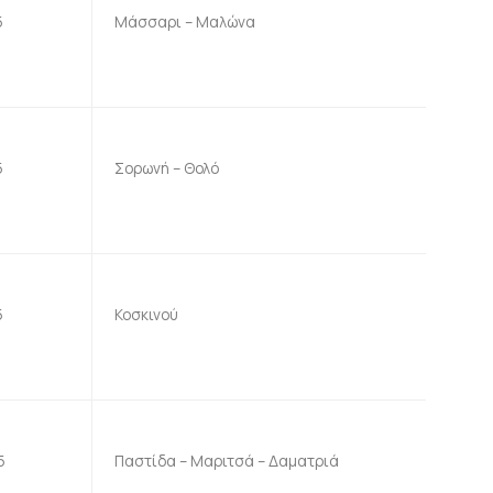
5
Μάσσαρι – Μαλώνα
5
Σορωνή – Θολό
5
Κοσκινού
5
Παστίδα – Μαριτσά – Δαματριά