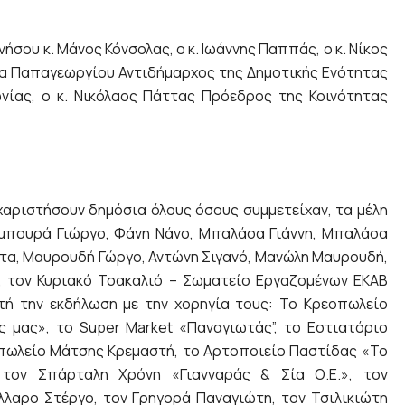
σου κ. Μάνος Κόνσολας, ο κ. Ιωάννης Παππάς, ο κ. Νίκος
ίνα Παπαγεωργίου Αντιδήμαρχος της Δημοτικής Ενότητας
νίας, ο κ. Νικόλαος Πάττας Πρόεδρος της Κοινότητας
υχαριστήσουν δημόσια όλους όσους συμμετείχαν, τα μέλη
αμπουρά Γιώργο, Φάνη Νάνο, Μπαλάσα Γιάννη, Μπαλάσα
ττα, Μαυρουδή Γώργο, Αντώνη Σιγανό, Μανώλη Μαυρουδή,
, τον Κυριακό Τσακαλιό – Σωματείο Εργαζομένων ΕΚΑΒ
ή την εκδήλωση με την χορηγία τους: Το Κρεοπωλείο
 μας», το Super Market «Παναγιωτάς”, το Εστιατόριο
οπωλείο Μάτσης Κρεμαστή, το Αρτοποιείο Παστίδας «Το
 τον Σπάρταλη Χρόνη «Γιανναράς & Σία Ο.Ε.», τον
λαρο Στέργο, τον Γρηγορά Παναγιώτη, τον Τσιλικιώτη