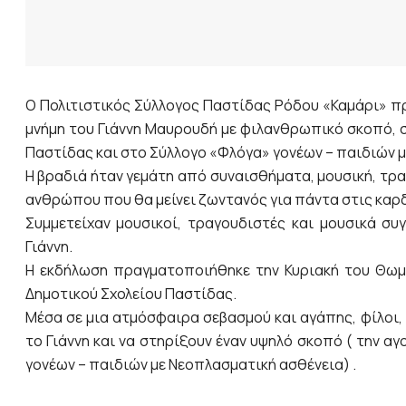
Ο Πολιτιστικός Σύλλογος Παστίδας Ρόδου «Καμάρι» π
μνήμη του Γιάννη Μαυρουδή με φιλανθρωπικό σκοπό, σ
Παστίδας και στο Σύλλογο «Φλόγα» γονέων – παιδιών 
Η βραδιά ήταν γεμάτη από συναισθήματα, μουσική, τρα
ανθρώπου που θα μείνει ζωντανός για πάντα στις καρδ
Συμμετείχαν μουσικοί, τραγουδιστές και μουσικά συ
Γιάννη.
Η εκδήλωση πραγματοποιήθηκε την Κυριακή του Θωμ
Δημοτικού Σχολείου Παστίδας.
Μέσα σε μια ατμόσφαιρα σεβασμού και αγάπης, φίλοι,
το Γιάννη και να στηρίξουν έναν υψηλό σκοπό ( την α
γονέων – παιδιών με Νεοπλασματική ασθένεια) .