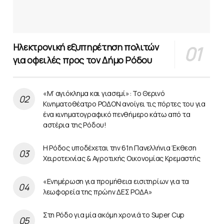
Ηλεκτρονική εξυπηρέτηση πολιτών
για οφειλές προς τον Δήμο Ρόδου
«Μ’ αγιόκλημα και γιασεμί»: Το Θερινό
Κινηματοθέατρο ΡΟΔΟΝ ανοίγει τις πόρτες του για
ένα κινηματογραφικό πενθήμερο κάτω από τα
αστέρια της Ρόδου!
Η Ρόδος υποδέχεται την 61η Πανελλήνια Έκθεση
Χειροτεχνίας & Αγροτικής Οικονομίας Κρεμαστής
«Ενημέρωση για προμήθεια εισιτηρίων για τα
λεωφορεία της πρώην ΔΕΣ ΡΟΔΑ»
Στη Ρόδο για μία ακόμη χρονιά το Super Cup