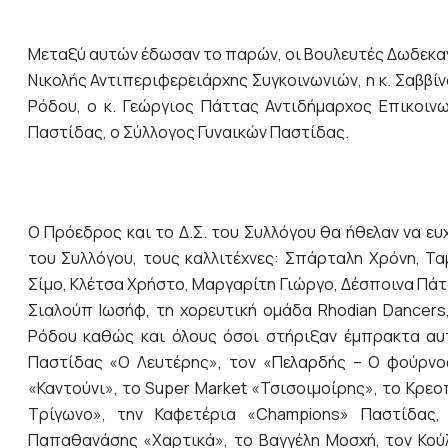
Μεταξύ αυτών έδωσαν το παρών, οι Βουλευτές Δωδεκανή
Νικολής Αντιπεριφερειάρχης Συγκοινωνιών, η κ. Σαββ
Ρόδου, ο κ. Γεώργιος Πάττας Αντιδήμαρχος Επικοινω
Παστίδας, ο Σύλλογος Γυναικών Παστίδας.
Ο Πρόεδρος και το Δ.Σ. του Συλλόγου θα ήθελαν να ε
του Συλλόγου, τους καλλιτέχνες: Σπάρταλη Χρόνη, Τ
Σίμο, Κλέτσα Χρήστο, Μαργαρίτη Γιώργο, Δέσποινα Πά
Σιαλούπ Ιωσήφ, τη χορευτική ομάδα Rhodian Dancers
Ρόδου καθώς και όλους όσοι στήριξαν έμπρακτα αυτ
Παστίδας «Ο Λευτέρης», τον «Πελαρδής – Ο φούρνος
«Καντούνι», το Super Market «Τσισοιμοίρης», το Κρε
Τρίγωνο», την Καφετέρια «Champions» Παστίδας,
Παπαθανάσης «Χαρτικά», το Βαγγέλη Μοσχή, τον Κούλ