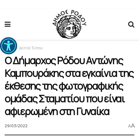
Ανοίξτε τη γραμμή εργαλείων
Home
Δελτία Τύπου
Ο Δήμαρχος Ρόδου Αντώνης
Καμπουράκης στα εγκαίνια της
έκθεσης της φωτογραφικής
ομάδας Σταματίου που είναι
αφιερωμένη στη Γυναίκα
A
29/03/2022
A