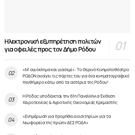
Ηλεκτρονική εξυπηρέτηση πολιτών
για οφειλές προς τον Δήμο Ρόδου
«Μ’ αγιόκλημα και γιασεμί»: Το Θερινό Κινηματοθέατρο
ΡΟΔΟΝ ανοίγει τις πόρτες του για ένα κινηματογραφικό
πενθήμερο κάτω από τα αστέρια της Ρόδου!
Η Ρόδος υποδέχεται την 61η Πανελλήνια Έκθεση
Χειροτεχνίας & Αγροτικής Οικονομίας Κρεμαστής
«Ενημέρωση για προμήθεια εισιτηρίων για τα
λεωφορεία της πρώην ΔΕΣ ΡΟΔΑ»