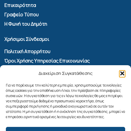
Επικαιρότητα
Γραφείο Τύπου
Η Φωνή του Δημότη
Χρήσιμοι Σύνδεσμοι
Πολιτική Απορρήτου
Όροι Χρήσης Υπηρεσίας Επικοινωνίας
Πολιτική Cookies (ΕΕ)
Διαχείριση Συγκατάθεσης
Αναζήτηση
Για να παρέχουμε την καλύτερη εμπειρία, χρησιμοποιούμε τεχνολογίες
όπως cookies για την αποθήκευση ή/και την πρόσβαση σε πληροφορίες
συσκευών. Η συγκατάθεση για τις εν λόγω τεχνολογίες θα μας επιτρέψει
να επεξεργαστούμε δεδομένα προσωπικού χαρακτήρα, όπως
συμπεριφορά περιήγησης ή μοναδικά αναγνωριστικά σε αυτόν τον
ιστότοπο. Η μη συγκατάθεση ή η ανάκληση της συγκατάθεσης, μπορεί να
επηρεάσει αρνητικά ορισμένες λειτουργίες και δυνατότητες.