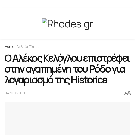
Home
Δελτία Τύπου
Ο Αλέκος Κελόγλου επιστρέφει
στην αγαπημένη του Ρόδο για
λογαριασμό της Historica
A
04/10/2019
A