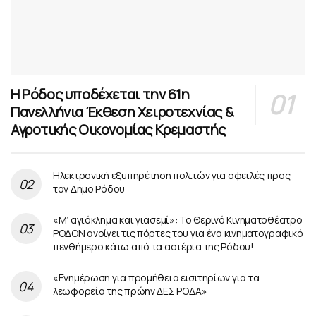
Η Ρόδος υποδέχεται την 61η
Πανελλήνια Έκθεση Χειροτεχνίας &
Αγροτικής Οικονομίας Κρεμαστής
Ηλεκτρονική εξυπηρέτηση πολιτών για οφειλές προς
τον Δήμο Ρόδου
«Μ’ αγιόκλημα και γιασεμί»: Το Θερινό Κινηματοθέατρο
ΡΟΔΟΝ ανοίγει τις πόρτες του για ένα κινηματογραφικό
πενθήμερο κάτω από τα αστέρια της Ρόδου!
«Ενημέρωση για προμήθεια εισιτηρίων για τα
λεωφορεία της πρώην ΔΕΣ ΡΟΔΑ»