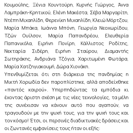
Κουμούλης, Ξένια Κουντούρη, Κυρνής Γιώργος, Άννα
Λαμπράκη-Κρητικού, Ελένη Μακέστα, Σέβα Μαργαρίτη,
Ντέπη Μιχαηλίδη, Φερενίκη Μιχαηλίδη, Κλειώ Μόρτζου,
Μαρία Μπάκα, Ιωάννα Μπόνη, Γεωργία Νεοχωρίδου,
Τζών Ουίλσον, Μαρία Παπανδρέου, Ελευθερία
Παπανικόλα, Ειρήνη Πονίρη, Κάλλιστος Ροδίτης,
Νεκταρία Σιδέρη, Ειρήνη Σταύρου, Διαμαντής
Σωτηράκης, Ανδριάνα Τζόγια, Χαριτωμένη Φωτάρα,
Μαρία Χατζηγιακουμή, Δώρα Χιονάκη.
Υπενθυμίζεται ότι στη διάρκεια της πανδημίας η
Μικτή Χορωδία δεν παροπλίστηκε, αλλά αποδείχθηκε
«παντός καιρού». Υπερπηδώντας τα εμπόδια κι
έχοντας άριστη σχέση με τις νέες τεχνολογίες, τα μέλη
της συνέχισαν να κάνουν αυτό που αγαπούν, να
τραγουδούν με την ψυχή τους, για την ψυχή τους και
τον κόσμο! Έτσι, οι περσινές διαδικτυακές δράσεις και
οι ζωντανές εμφανίσεις τους ήταν οι εξής: