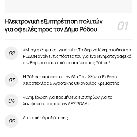
Ηλεκτρονική εξυπηρέτηση πολιτών
για οφειλές προς τον Δήμο Ρόδου
«Μ’ αγιόκλημα και γιασεμί»: Το Θερινό Κινηματοθέατρο
ΡΟΔΟΝ ανοίγει τις πόρτες του για ένα κινηματογραφικό
πενθήμερο κάτω από τα αστέρια της Ρόδου!
Η Ρόδος υποδέχεται την 61η Πανελλήνια Έκθεση
Χειροτεχνίας & Αγροτικής Οικονομίας Κρεμαστής
«Ενημέρωση για προμήθεια εισιτηρίων για τα
λεωφορεία της πρώην ΔΕΣ ΡΟΔΑ»
Διακοπή υδροδότησης