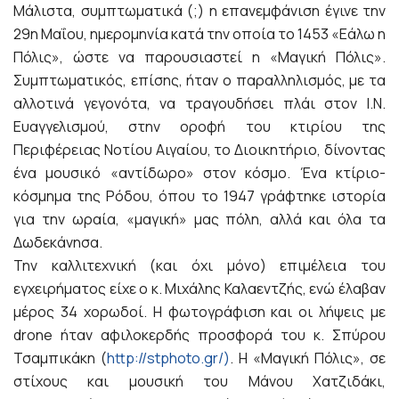
Μάλιστα, συμπτωματικά (;) η επανεμφάνιση έγινε την
29η Μαΐου, ημερομηνία κατά την οποία το 1453 «Εάλω η
Πόλις», ώστε να παρουσιαστεί η «Μαγική Πόλις».
Συμπτωματικός, επίσης, ήταν ο παραλληλισμός, με τα
αλλοτινά γεγονότα, να τραγουδήσει πλάι στον Ι.Ν.
Ευαγγελισμού, στην οροφή του κτιρίου της
Περιφέρειας Νοτίου Αιγαίου, το Διοικητήριο, δίνοντας
ένα μουσικό «αντίδωρο» στον κόσμο. Ένα κτίριο-
κόσμημα της Ρόδου, όπου το 1947 γράφτηκε ιστορία
για την ωραία, «μαγική» μας πόλη, αλλά και όλα τα
Δωδεκάνησα.
Την καλλιτεχνική (και όχι μόνο) επιμέλεια του
εγχειρήματος είχε ο κ. Μιχάλης Καλαεντζής, ενώ έλαβαν
μέρος 34 χορωδοί. Η φωτογράφιση και οι λήψεις με
drone ήταν αφιλοκερδής προσφορά του κ. Σπύρου
Τσαμπικάκη (
http://stphoto.gr/)
. Η «Μαγική Πόλις», σε
στίχους και μουσική του Μάνου Χατζιδάκι,