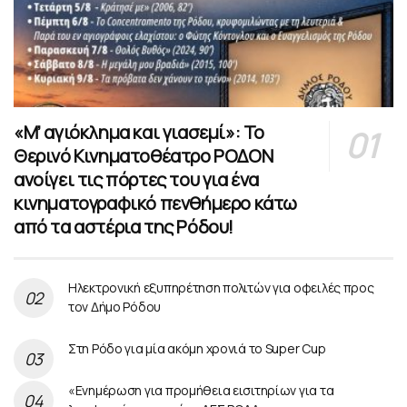
«Μ’ αγιόκλημα και γιασεμί»: Το
Θερινό Κινηματοθέατρο ΡΟΔΟΝ
ανοίγει τις πόρτες του για ένα
κινηματογραφικό πενθήμερο κάτω
από τα αστέρια της Ρόδου!
Ηλεκτρονική εξυπηρέτηση πολιτών για οφειλές προς
τον Δήμο Ρόδου
Στη Ρόδο για μία ακόμη χρονιά το Super Cup
«Ενημέρωση για προμήθεια εισιτηρίων για τα