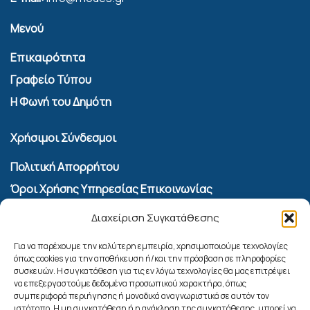
Μενού
Επικαιρότητα
Γραφείο Τύπου
Η Φωνή του Δημότη
Χρήσιμοι Σύνδεσμοι
Πολιτική Απορρήτου
Όροι Χρήσης Υπηρεσίας Επικοινωνίας
Πολιτική Cookies (ΕΕ)
Διαχείριση Συγκατάθεσης
Αναζήτηση
Για να παρέχουμε την καλύτερη εμπειρία, χρησιμοποιούμε τεχνολογίες
όπως cookies για την αποθήκευση ή/και την πρόσβαση σε πληροφορίες
συσκευών. Η συγκατάθεση για τις εν λόγω τεχνολογίες θα μας επιτρέψει
να επεξεργαστούμε δεδομένα προσωπικού χαρακτήρα, όπως
συμπεριφορά περιήγησης ή μοναδικά αναγνωριστικά σε αυτόν τον
ιστότοπο. Η μη συγκατάθεση ή η ανάκληση της συγκατάθεσης, μπορεί να