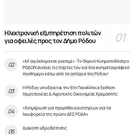
Ηλεκτρονική εξυπηρέτηση πολιτών
για οφειλές προς τον Δήμο Ρόδου
«Μ’ αγιόκλημα και γιασεμί»: Το Θερινό Κινηματοθέατρο
ΡΟΔΟΝ ανοίγει τις πόρτες του για ένα κινηματογραφικό
πενθήμερο κάτω από τα αστέρια της Ρόδου!
Η Ρόδος υποδέχεται την 61η Πανελλήνια Έκθεση
Χειροτεχνίας & Αγροτικής Οικονομίας Κρεμαστής
«Ενημέρωση για προμήθεια εισιτηρίων για τα
λεωφορεία της πρώην ΔΕΣ ΡΟΔΑ»
Διακοπή υδροδότησης