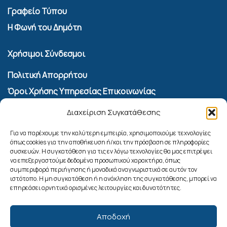
Γραφείο Τύπου
Η Φωνή του Δημότη
Χρήσιμοι Σύνδεσμοι
Πολιτική Απορρήτου
Όροι Χρήσης Υπηρεσίας Επικοινωνίας
Πολιτική Cookies (ΕΕ)
Διαχείριση Συγκατάθεσης
Αναζήτηση
Για να παρέχουμε την καλύτερη εμπειρία, χρησιμοποιούμε τεχνολογίες
όπως cookies για την αποθήκευση ή/και την πρόσβαση σε πληροφορίες
συσκευών. Η συγκατάθεση για τις εν λόγω τεχνολογίες θα μας επιτρέψει
να επεξεργαστούμε δεδομένα προσωπικού χαρακτήρα, όπως
συμπεριφορά περιήγησης ή μοναδικά αναγνωριστικά σε αυτόν τον
ιστότοπο. Η μη συγκατάθεση ή η ανάκληση της συγκατάθεσης, μπορεί να
επηρεάσει αρνητικά ορισμένες λειτουργίες και δυνατότητες.
Αποδοχή