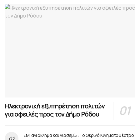
Ηλεκτρονική εξυπηρέτηση πολιτών
για οφειλές προς τον Δήμο Ρόδου
«Μ’ αγιόκλημα και γιασεμί»: Το Θερινό Κινηματοθέατρο