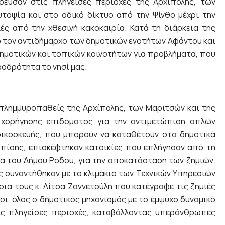
δευσαν στις πληγείσες περιοχές της Αρχίπολης, των
οψία και στο οδικό δίκτυο από την Ψίνθο μέχρι την
ές από την χθεσινή κακοκαιρία. Κατά τη διάρκεια της
 τον αντιδήμαρχο των δημοτικών ενοτήτων Αφάντου και
ημοτικών και τοπικών κοινοτήτων για προβλήματα, που
οδρότητα το νησί μας.
 πλημμυροπαθείς της Αρχίπολης, των Μαριτσών και της
 χορήγησης επιδόματος για την αντιμετώπιση απλών
οικοσκευής, που μπορούν να καταθέτουν στα δημοτικά
πίσης, επισκέφτηκαν κατοικίες που επλήγησαν από τη
ία του Δήμου Ρόδου, για την αποκατάσταση των ζημιών.
ης συναντήθηκαν με το κλιμάκιο των Τεχνικών Υπηρεσιών
ια τους κ. Λίτσα Ζαννετούλη που κατέγραφε τις ζημιές
ι, όλος ο δημοτικός μηχανισμός με το έμψυχο δυναμικό
ις πληγείσες περιοχές, καταβάλλοντας υπεράνθρωπες