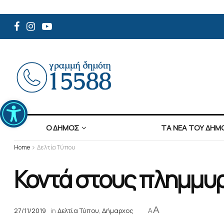
Ανοίξτε τη γραμμή εργαλείων
Ο ΔΗΜΟΣ
ΤΑ ΝΕΑ ΤΟΥ ΔΗΜ
Home
Δελτία Τύπου
Κοντά στους πλημμυρ
A
27/11/2019
in
Δελτία Τύπου
,
Δήμαρχος
A