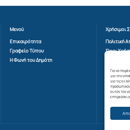
Μενού
Χρήσιμοι 
Επικαιρότητα
Πολιτική 
Γραφείο Τύπου
Όροι Χρήσ
Υπηρεσίας
Η Φωνή του Δημότη
Επικοινων
Για να παρέ
Πολιτική C
για την απ
(ΕΕ)
για τις εν 
προσωπικού
αυτόν τον ι
επηρεάσει α
Απ