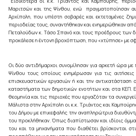
Ειδικότερα οι κ.κ. Τριάντος και Καμπούρης, περιό
Μαριτσών και της Ψίνθου, ενώ πραγματοποίησαν αυτ
Αρχίπολη, που υπέστη σοβαρές και εκτεταμένες ζημι
περιοδείας τους, συναντήθηκαν και ενημερώθηκαν από
Πεταλούδων κ. Τάσο Σπανό και τους προέδρους των δ
προκάλεσε η έντονη βροχόπτωση, που «χτύπησε» με σφ
Οι δύο αντιδήμαρχοι συνομίλησαν για αρκετή ώρα με
Ψίνθου τους οποίους ενημέρωσαν για τις αιτήσεις
επισκευαστικών εργασιών ή και την αντικατάσταση 
καταστήματα των δημοτικών ενοτήτων και στα ΚΕΠ. Ε
θεομηνία και τις περιοχές που εργαζόταν τα συνεργε
Μάλιστα στην Αρχίπολη οι κ.κ. Τριάντος και Καμπούρ
του Δήμου με επικεφαλής την αναπληρώτρια διευθύντρ
του προκλήθηκαν. Όπως διαπίστωσαν και ιδίοις όμμασ
του και τα μηχανήματα που διαθέτει βρίσκονται στ