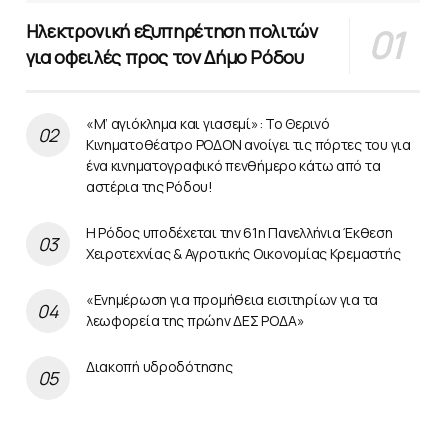
Ηλεκτρονική εξυπηρέτηση πολιτών
για οφειλές προς τον Δήμο Ρόδου
«Μ’ αγιόκλημα και γιασεμί»: Το Θερινό
Κινηματοθέατρο ΡΟΔΟΝ ανοίγει τις πόρτες του για
ένα κινηματογραφικό πενθήμερο κάτω από τα
αστέρια της Ρόδου!
Η Ρόδος υποδέχεται την 61η Πανελλήνια Έκθεση
Χειροτεχνίας & Αγροτικής Οικονομίας Κρεμαστής
«Ενημέρωση για προμήθεια εισιτηρίων για τα
λεωφορεία της πρώην ΔΕΣ ΡΟΔΑ»
Διακοπή υδροδότησης