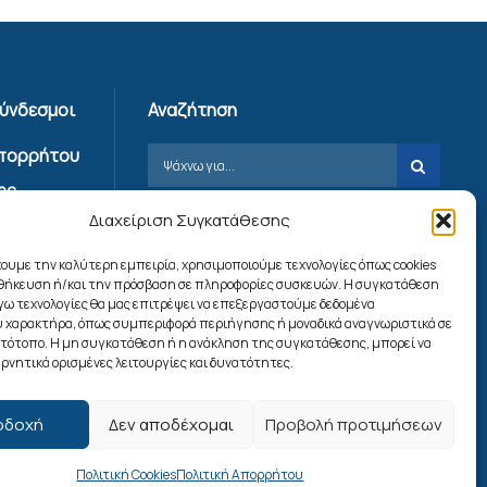
Σύνδεσμοι
Αναζήτηση
Απορρήτου
ης
Διαχείριση Συγκατάθεσης
ίας
χουμε την καλύτερη εμπειρία, χρησιμοποιούμε τεχνολογίες όπως cookies
ookies
οθήκευση ή/και την πρόσβαση σε πληροφορίες συσκευών. Η συγκατάθεση
λόγω τεχνολογίες θα μας επιτρέψει να επεξεργαστούμε δεδομένα
 χαρακτήρα, όπως συμπεριφορά περιήγησης ή μοναδικά αναγνωριστικά σε
Ακολουθήστε μας
στότοπο. Η μη συγκατάθεση ή η ανάκληση της συγκατάθεσης, μπορεί να
ρνητικά ορισμένες λειτουργίες και δυνατότητες.
οδοχή
Δεν αποδέχομαι
Προβολή προτιμήσεων
Πολιτική Cookies
Πολιτική Απορρήτου