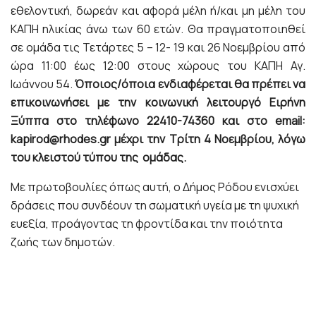
εθελοντική, δωρεάν και αφορά μέλη ή/και μη μέλη του
ΚΑΠΗ ηλικίας άνω των 60 ετών. Θα πραγματοποιηθεί
σε ομάδα τις Τετάρτες 5 – 12- 19 και 26 Νοεμβρίου από
ώρα 11:00 έως 12:00 στους χώρους του ΚΑΠΗ Αγ.
Ιωάννου 54.
Όποιος/όποια ενδιαφέρεται θα πρέπει να
επικοινωνήσει με την κοινωνική λειτουργό Ειρήνη
Ξύππα στο τηλέφωνο 22410-74360 και στο
email
:
kapirod
@
rhodes
.
gr
μέχρι την Τρίτη 4 Νοεμβρίου, λόγω
του κλειστού τύπου της ομάδας.
Με πρωτοβουλίες όπως αυτή, ο Δήμος Ρόδου ενισχύει
δράσεις που συνδέουν τη σωματική υγεία με τη ψυχική
ευεξία, προάγοντας τη φροντίδα και την ποιότητα
ζωής των δημοτών.