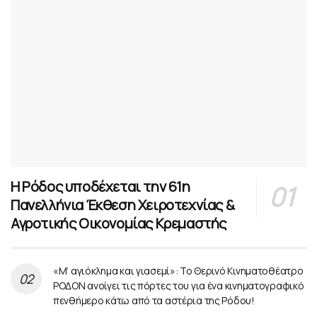
Η Ρόδος υποδέχεται την 61η
Πανελλήνια Έκθεση Χειροτεχνίας &
Αγροτικής Οικονομίας Κρεμαστής
«Μ’ αγιόκλημα και γιασεμί»: Το Θερινό Κινηματοθέατρο
ΡΟΔΟΝ ανοίγει τις πόρτες του για ένα κινηματογραφικό
πενθήμερο κάτω από τα αστέρια της Ρόδου!