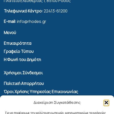
Πλατεία Ελευθερίας 1, 85100 Ρόδος
Τηλεφωνικό Κέντρο:
22413-61200
E-mail:
info@rhodes.gr
Μενού
Επικαιρότητα
Γραφείο Τύπου
Η Φωνή του Δημότη
Χρήσιμοι Σύνδεσμοι
Πολιτική Απορρήτου
Όροι Χρήσης Υπηρεσίας Επικοινωνίας
Πολιτική Cookies (ΕΕ)
Διαχείριση Συγκατάθεσης
Αναζήτηση
Για να παρέχουμε την καλύτερη εμπειρία, χρησιμοποιούμε τεχνολογίες