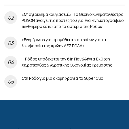
«Μ’ αγιόκλημα και γιασεμί»: Το Θερινό Κινηματοθέατρο
ΡΟΔΟΝ ανοίγει τις πόρτες του για ένα κινηματογραφικό
πενθήμερο κάτω από τα αστέρια της Ρόδου!
«Ενημέρωση για προμήθεια εισιτηρίων για τα
λεωφορεία της πρώην ΔΕΣ ΡΟΔΑ»
Η Ρόδος υποδέχεται την 61η Πανελλήνια Έκθεση
Χειροτεχνίας & Αγροτικής Οικονομίας Κρεμαστής
Στη Ρόδο για μία ακόμη χρονιά το Super Cup