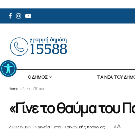
Ανοίξτε τη γραμμή εργαλείων
Ο ΔΗΜΟΣ
ΤΑ ΝΕΑ ΤΟΥ ΔΗΜ
Home
Δελτία Τύπου
«Γίνε το θαύμα του Π
A
23/03/2026
in
Δελτία Τύπου
,
Κοινωνικής πρόνοιας
A