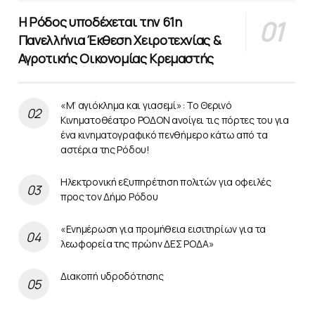
Η Ρόδος υποδέχεται την 61η
Πανελλήνια Έκθεση Χειροτεχνίας &
Αγροτικής Οικονομίας Κρεμαστής
«Μ’ αγιόκλημα και γιασεμί»: Το Θερινό
Κινηματοθέατρο ΡΟΔΟΝ ανοίγει τις πόρτες του για
ένα κινηματογραφικό πενθήμερο κάτω από τα
αστέρια της Ρόδου!
Ηλεκτρονική εξυπηρέτηση πολιτών για οφειλές
προς τον Δήμο Ρόδου
«Ενημέρωση για προμήθεια εισιτηρίων για τα
λεωφορεία της πρώην ΔΕΣ ΡΟΔΑ»
Διακοπή υδροδότησης