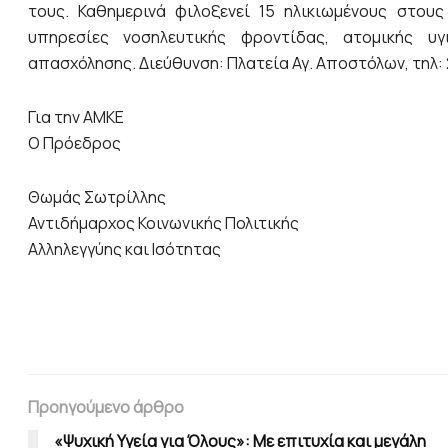
τους. Καθημερινά φιλοξενεί 15 ηλικιωμένους στου
υπηρεσίες νοσηλευτικής φροντίδας, ατομικής υγι
απασχόλησης. Διεύθυνση: Πλατεία Αγ. Αποστόλων, τηλ:
Για την ΑΜΚΕ
Ο Πρόεδρος
Θωμάς Σωτρίλλης
Αντιδήμαρχος Κοινωνικής Πολιτικής
Αλληλεγγύης και Ισότητας
Προηγούμενο άρθρο
«Ψυχική Υγεία για Όλους»: Με επιτυχία και μεγάλη