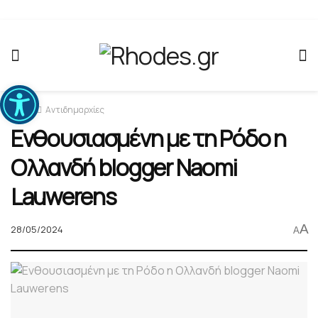
Ανοίξτε τη γραμμή εργαλείων
Home
Αντιδημαρχίες
Ενθουσιασμένη με τη Ρόδο η
Ολλανδή blogger Naomi
Lauwerens
A
28/05/2024
A