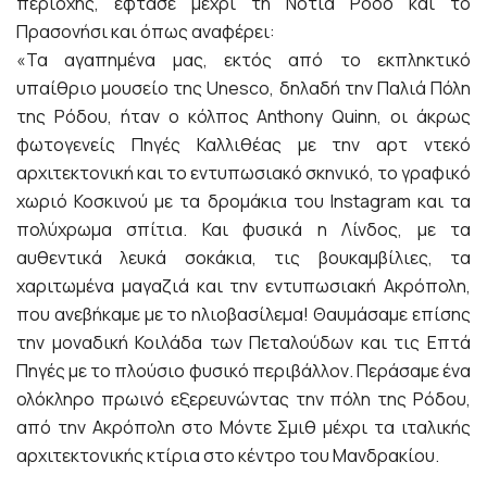
περιοχής, έφτασε μέχρι τη Νότια Ρόδο και το
Πρασονήσι και όπως αναφέρει:
«Τα αγαπημένα μας, εκτός από το εκπληκτικό
υπαίθριο μουσείο της Unesco, δηλαδή την Παλιά Πόλη
της Ρόδου, ήταν ο κόλπος Anthony Quinn, οι άκρως
φωτογενείς Πηγές Καλλιθέας με την αρτ ντεκό
αρχιτεκτονική και το εντυπωσιακό σκηνικό, το γραφικό
χωριό Κοσκινού με τα δρομάκια του Instagram και τα
πολύχρωμα σπίτια. Και φυσικά η Λίνδος, με τα
αυθεντικά λευκά σοκάκια, τις βουκαμβίλιες, τα
χαριτωμένα μαγαζιά και την εντυπωσιακή Ακρόπολη,
που ανεβήκαμε με το ηλιοβασίλεμα! Θαυμάσαμε επίσης
την μοναδική Κοιλάδα των Πεταλούδων και τις Επτά
Πηγές με το πλούσιο φυσικό περιβάλλον. Περάσαμε ένα
ολόκληρο πρωινό εξερευνώντας την πόλη της Ρόδου,
από την Ακρόπολη στο Μόντε Σμιθ μέχρι τα ιταλικής
αρχιτεκτονικής κτίρια στο κέντρο του Μανδρακίου.