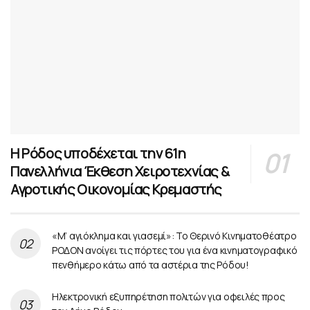
Η Ρόδος υποδέχεται την 61η
Πανελλήνια Έκθεση Χειροτεχνίας &
Αγροτικής Οικονομίας Κρεμαστής
«Μ’ αγιόκλημα και γιασεμί»: Το Θερινό Κινηματοθέατρο
ΡΟΔΟΝ ανοίγει τις πόρτες του για ένα κινηματογραφικό
πενθήμερο κάτω από τα αστέρια της Ρόδου!
Ηλεκτρονική εξυπηρέτηση πολιτών για οφειλές προς