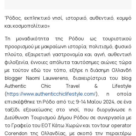
“Ρόδος, εκπληκτικό νησί, ιστορικό, αυθεντικό, κομψό
και κοσμοπολίτικο»
Τη μοναδικότητα της Ρόδου ως τουριστικού
προορισμού με μακραίωνη ιστορία, πολιτισμό, φυσικό
πλούτο, εξαιρετική γαστρονομία και αγνή, αυθεντική
φιλοξενία, έννοιες απόλυτα ταυτόσημες αιώνες τώρα
με τούτον εδώ τον τόπο, εξήρε η διάσημη Ολλανδή
blogger Naomi Lauwerens, διαχειρίστρια του blog
Authentic Chic Travel & Lifestyle
(
https://www.authenticchiclifestyle.com/
), η οποία
επισκέφθηκε τη Ρόδο από τις 9-14 Μαΐου 2024, σε ένα
ταξίδι εξοικείωσης στο νησί, που διοργάνωσε η
Διεύθυνση Τουρισμού Δήμου Ρόδου σε συνεργασία με
το Γραφείο του ΕΟΤ Κάτω Χωρών και τον tour operator
Corendon της Ολλανδίας, με σκοπό την περαιτέρω