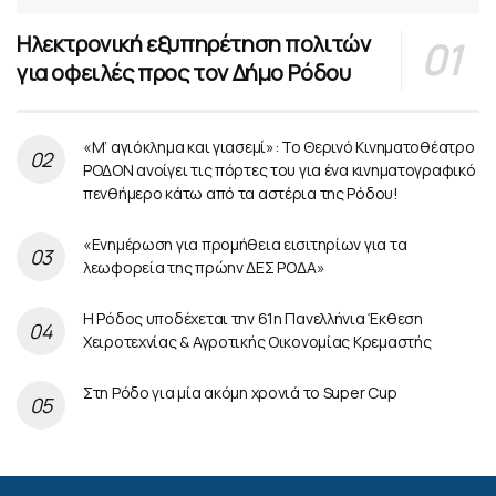
Ηλεκτρονική εξυπηρέτηση πολιτών
για οφειλές προς τον Δήμο Ρόδου
«Μ’ αγιόκλημα και γιασεμί»: Το Θερινό Κινηματοθέατρο
ΡΟΔΟΝ ανοίγει τις πόρτες του για ένα κινηματογραφικό
πενθήμερο κάτω από τα αστέρια της Ρόδου!
«Ενημέρωση για προμήθεια εισιτηρίων για τα
λεωφορεία της πρώην ΔΕΣ ΡΟΔΑ»
Η Ρόδος υποδέχεται την 61η Πανελλήνια Έκθεση
Χειροτεχνίας & Αγροτικής Οικονομίας Κρεμαστής
Στη Ρόδο για μία ακόμη χρονιά το Super Cup