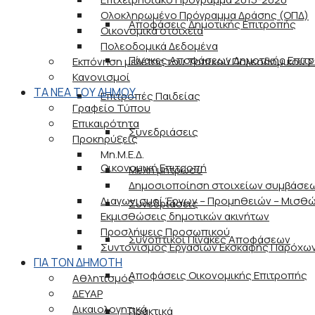
Ολοκληρωμένο Πρόγραμμα Δράσης (ΟΠΔ)
Αποφάσεις Δημοτικής Επιτροπής
Οικονομικά στοιχεία
Πολεοδομικά Δεδομένα
Πίνακες Αποφάσεων Δημοτικής Επιτ
Εκπόνηση μελέτης του Τοπικού Πολεοδομικού Σχ
Κανονισμοί
ΤΑ ΝΕΑ ΤΟΥ ΔΗΜΟΥ
Επιτροπές Παιδείας
Γραφείο Τύπου
Επικαιρότητα
Συνεδριάσεις
Προκηρύξεις
Μη.Μ.Ε.Δ.
Οικονομική Επιτροπή
Μέλη μητρώου
Δημοσιοποίηση στοιχείων συμβάσε
Διαγωνισμοί Έργων – Προμηθειών – Μισθ
Συνεδριάσεις
Εκμισθώσεις δημοτικών ακινήτων
Προσλήψεις Προσωπικού
Συνοπτικοί Πίνακες Αποφάσεων
Συντονισμός Εργασιών Εκσκαφής Παρόχω
ΓΙΑ ΤΟΝ ΔΗΜΟΤΗ
Αποφάσεις Οικονομικής Επιτροπής
Αθλητισμός
ΔΕΥΑΡ
Δικαιολογητικά
Πρακτικά