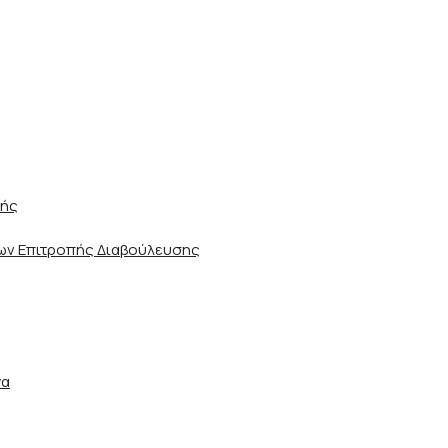
ωής
ν Επιτροπής Διαβούλευσης
γα