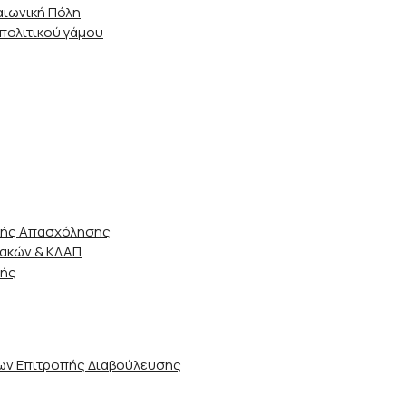
αιωνική Πόλη
 πολιτικού γάμου
ικής Απασχόλησης
ιακών & ΚΔΑΠ
ωής
ν Επιτροπής Διαβούλευσης