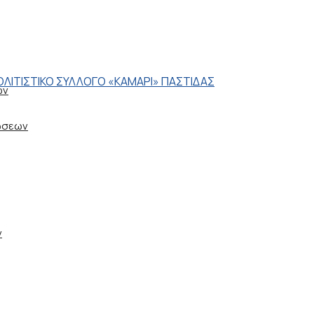
ων
ώσεων
ν