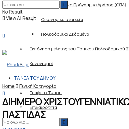
Ολοκληρωμένο Πρόγραμμα Δράσης (ΟΠΔ)
No Result
View All Result
Οικονομικά στοιχεία
Πολεοδομικά Δεδομένα
Εκπόνηση μελέτης του Τοπικού Πολεοδομικού Σχ
Κανονισμοί
ΤΑ ΝΕΑ ΤΟΥ ΔΗΜΟΥ
Home
Γενική Κατηγορία
Γραφείο Τύπου
ΔΙΗΜΕΡΟ ΧΡΙΣΤΟΥΓΕΝΝΙΑΤΙΚ
Επικαιρότητα
ΠΑΣΤΙΔΑΣ
Προκηρύξεις