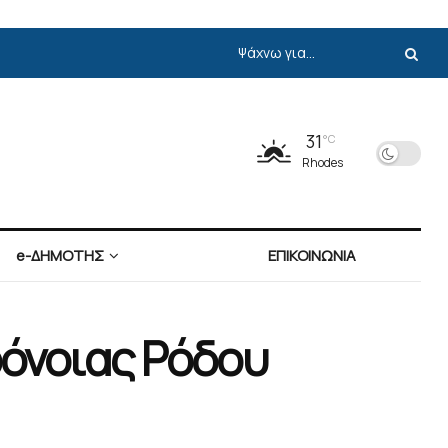
31
°C
Rhodes
e-ΔΗΜΟΤΗΣ
ΕΠΙΚΟΙΝΩΝΙΑ
ρόνοιας Ρόδου