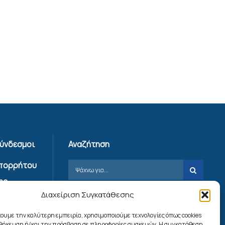
Σύνδεσμοι
Αναζήτηση
Απορρήτου
ης
Διαχείριση Συγκατάθεσης
ίας
χουμε την καλύτερη εμπειρία, χρησιμοποιούμε τεχνολογίες όπως cookies
ookies
οθήκευση ή/και την πρόσβαση σε πληροφορίες συσκευών. Η συγκατάθεση