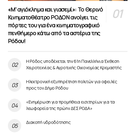
«Μ’ αγιόκλημα και γιασεμί»: Το Θερινό
Κινηματοθέατρο ΡΟΔΟΝ ανοίγει τις
πόρτες του για ένα κινηματογραφικό
πενθήμερο κάτω από τα αστέρια της
Ρόδου!
Η Ρόδος υποδέχεται την 61η Πανελλήνια Έκθεση
Χειροτεχνίας & Αγροτικής Οικονομίας Κρεμαστής
Ηλεκτρονική εξυπηρέτηση πολιτών για οφειλές
προς τον Δήμο Ρόδου
«Ενημέρωση για προμήθεια εισιτηρίων για τα
λεωφορεία της πρώην ΔΕΣ ΡΟΔΑ»
Διακοπή υδροδότησης