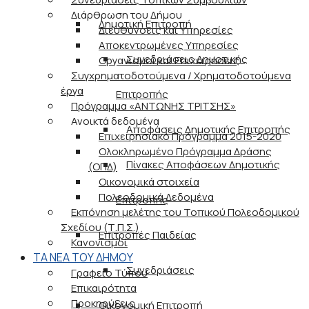
Διάρθρωση του Δήμου
Δημοτική Επιτροπή
Διευθύνσεις και Υπηρεσίες
Αποκεντρωμένες Υπηρεσίες
Συνεδριάσεις Δημοτικής
Οργανισμοί και Επιχειρήσεις
Συγχρηματοδοτούμενα / Χρηματοδοτούμενα
έργα
Επιτροπής
Πρόγραμμα «ΑΝΤΩΝΗΣ ΤΡΙΤΣΗΣ»
Ανοικτά δεδομένα
Αποφάσεις Δημοτικής Επιτροπής
Επιχειρησιακό Πρόγραμμα 2015-2020
Ολοκληρωμένο Πρόγραμμα Δράσης
Πίνακες Αποφάσεων Δημοτικής
(ΟΠΔ)
Οικονομικά στοιχεία
Πολεοδομικά Δεδομένα
Επιτροπής
Εκπόνηση μελέτης του Τοπικού Πολεοδομικού
Σχεδίου (Τ.Π.Σ.)
Επιτροπές Παιδείας
Κανονισμοί
ΤΑ ΝΕΑ ΤΟΥ ΔΗΜΟΥ
Συνεδριάσεις
Γραφείο Τύπου
Επικαιρότητα
Προκηρύξεις
Οικονομική Επιτροπή