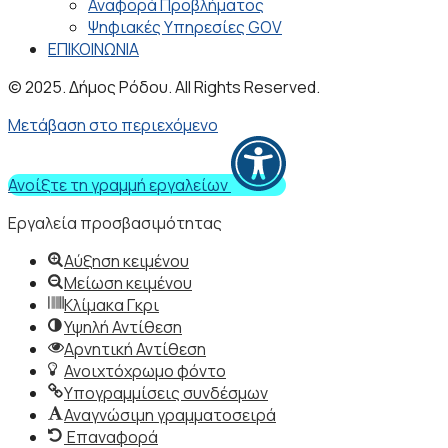
Αναφορά Προβλήματος
Ψηφιακές Υπηρεσίες GOV
ΕΠΙΚΟΙΝΩΝΙΑ
© 2025. Δήμος Ρόδου. All Rights Reserved.
Μετάβαση στο περιεχόμενο
Ανοίξτε τη γραμμή εργαλείων
Εργαλεία προσβασιμότητας
Αύξηση κειμένου
Μείωση κειμένου
Κλίμακα Γκρι
Υψηλή Αντίθεση
Αρνητική Αντίθεση
Ανοιχτόχρωμο φόντο
Υπογραμμίσεις συνδέσμων
Αναγνώσιμη γραμματοσειρά
Επαναφορά