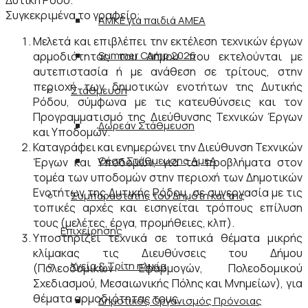
Δυτική Ρόδο.
Συγκεκριμένα το γραφείο:
ΑΜΚΕ για παιδιά ΑΜΕΑ
Μελετά και επιβλέπει την εκτέλεση τεχνικών έργων
Summer Camp 2026
αρμοδιότητας του Δήμου που εκτελούνται με
αυτεπιστασία ή με ανάθεση σε τρίτους, στην
περιοχή των δημοτικών ενοτήτων της Δυτικής
Στάθμευση
Ρόδου, σύμφωνα με τις κατευθύνσεις και τον
Προγραμματισμό της Διεύθυνσης Τεχνικών Έργων
Δωρεάν Στάθμευση
και Υποδομών.
Καταγράφει και ενημερώνει την Διεύθυνση Τεχνικών
Θέση Στάθμευσης ΑμεΑ
Έργων και Υποδομών, για τα προβλήματα στον
τομέα των υποδομών στην περιοχή των Δημοτικών
Ενοτήτων της Δυτικής Ρόδου, σε συνεργασία με τις
Συμπαραστάτης του Δημότη και της
τοπικές αρχές και εισηγείται τρόπους επίλυση
τους (μελέτες, έργα, προμήθειες, κλπ).
Επιχείρησης
Υποστηρίζει τεχνικά σε τοπικά θέματα μικρής
κλίμακας τις Διευθύνσεις του Δήμου
Υγεία & Τρίτη ηλικία
(Πολεοδομικών Εφαρμογών, Πολεοδομικού
Σχεδιασμού, Μεσαιωνικής Πόλης και Μνημείων), για
θέματα αρμοδιότητας τους.
Δημοτικός Οργανισμός Πρόνοιας