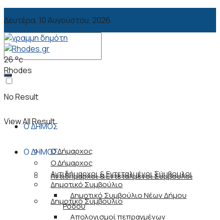
Δευτέρα, 10 Αυγούστου, 2026
26
°c
Rhodes
No Result
View All Result
Ο ΔΗΜΟΣ
Ο Δήμαρχος
Ο ΔΗΜΟΣ
Ο Δήμαρχος
Αντιδήμαρχοι & Εντεταλμένοι Σύμβουλοι
Αντιδήμαρχοι & Εντεταλμένοι Σύμβουλοι
Δημοτικό Συμβούλιο
Δημοτικό Συμβούλιο Νέων Δήμου
Δημοτικό Συμβούλιο
Ρόδου
Απολογισμοί πεπραγμένων