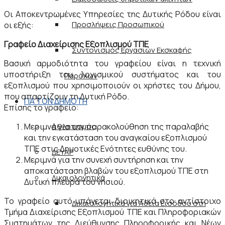
Οι Αποκεντρωμένες Υπηρεσίες της Δυτικής Ρόδου είναι
Προσλήψεις Προσωπικού
οι εξής:
Γραφείο Διαχείρισης Εξοπλισμού ΤΠΕ
Συντονισμός Εργασιών Εκσκαφής
Βασική αρμοδιότητα του γραφείου είναι η τεχνική
υποστήριξη του λογισμικού συστήματος και του
Παρόχων
εξοπλισμού που χρησιμοποιούν οι χρήστες του Δήμου,
που απαρτίζουν τη Δυτική Ρόδο.
ΓΙΑ ΤΟΝ ΔΗΜΟΤΗ
Επίσης το γραφείο:
Μεριμνά για την παρακολούθηση της παραλαβής
Αθλητισμός
και την εγκατάσταση του αναγκαίου εξοπλισμού
ΤΠΕ στις Δημοτικές Ενότητες ευθύνης του.
ΔΕΥΑΡ
Μεριμνά για την συνεχή συντήρηση και την
αποκατάσταση βλαβών του εξοπλισμού ΤΠΕ στη
Δικαιολογητικά
Δυτική πλευρά του νησιού.
Το γραφείο αυτό υπάγεται διοικητικά στο αντίστοιχο
Δικαιολογητικά για Άδεια Εισόδου στη
Τμήμα Διαχείρισης Εξοπλισμού ΤΠΕ και Πληροφοριακών
Συστημάτων της Διεύθυνσης Πληροφορικής και Νέων