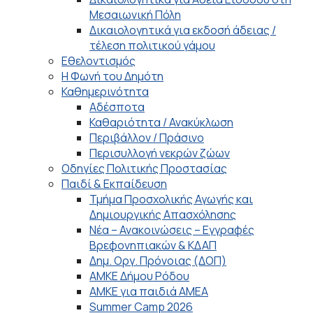
Μεσαιωνική Πόλη
Δικαιολογητικά για εκδοσή άδειας /
τέλεση πολιτικού γάμου
Εθελοντισμός
Η Φωνή του Δημότη
Καθημερινότητα
Αδέσποτα
Καθαριότητα / Ανακύκλωση
Περιβάλλον / Πράσινο
Περισυλλογή νεκρών ζώων
Οδηγίες Πολιτικής Προστασίας
Παιδί & Εκπαίδευση
Τμήμα Προσχολικής Αγωγής και
Δημιουργικής Απασχόλησης
Νέα – Ανακοινώσεις – Εγγραφές
Βρεφονηπιακών & ΚΔΑΠ
Δημ. Οργ. Πρόνοιας (ΔΟΠ)
ΑΜΚΕ Δήμου Ρόδου
ΑΜΚΕ για παιδιά ΑΜΕΑ
Summer Camp 2026