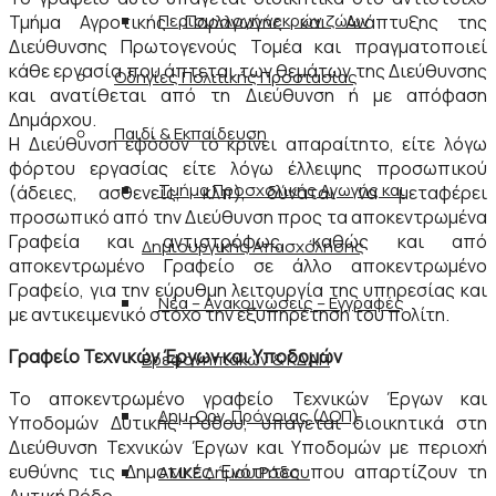
Περισυλλογή νεκρών ζώων
Τμήμα Αγροτικής Παραγωγής και Ανάπτυξης της
Διεύθυνσης Πρωτογενούς Τομέα και πραγματοποιεί
κάθε εργασία που άπτεται των θεμάτων της Διεύθυνσης
Οδηγίες Πολιτικής Προστασίας
και ανατίθεται από τη Διεύθυνση ή με απόφαση
Δημάρχου.
Παιδί & Εκπαίδευση
Η Διεύθυνση εφόσον το κρίνει απαραίτητο, είτε λόγω
φόρτου εργασίας είτε λόγω έλλειψης προσωπικού
Τμήμα Προσχολικής Αγωγής και
(άδειες, ασθενείς, κλπ), δύναται να μεταφέρει
προσωπικό από την Διεύθυνση προς τα αποκεντρωμένα
Γραφεία και αντιστρόφως, καθώς και από
Δημιουργικής Απασχόλησης
αποκεντρωμένο Γραφείο σε άλλο αποκεντρωμένο
Γραφείο, για την εύρυθμη λειτουργία της υπηρεσίας και
Νέα – Ανακοινώσεις – Εγγραφές
με αντικειμενικό στόχο την εξυπηρέτηση του πολίτη.
Γραφείο Τεχνικών Έργων και Υποδομών
Βρεφονηπιακών & ΚΔΑΠ
Το αποκεντρωμένο γραφείο Τεχνικών Έργων και
Δημ. Οργ. Πρόνοιας (ΔΟΠ)
Υποδομών Δυτικής Ρόδου, υπάγεται διοικητικά στη
Διεύθυνση Τεχνικών Έργων και Υποδομών με περιοχή
ευθύνης τις Δημοτικές Ενότητες που απαρτίζουν τη
ΑΜΚΕ Δήμου Ρόδου