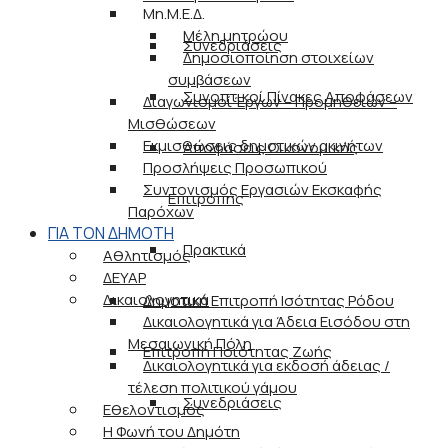
Μη.Μ.Ε.Δ.
Μέλη μητρώου
Συνεδριάσεις
Δημοσιοποίηση στοιχείων
συμβάσεων
Συνοπτικοί Πίνακες Αποφάσεων
Διαγωνισμοί Έργων – Προμηθειών –
Μισθώσεων
Εκμισθώσεις δημοτικών ακινήτων
Αποφάσεις Οικονομικής
Προσλήψεις Προσωπικού
Συντονισμός Εργασιών Εκσκαφής
Επιτροπής
Παρόχων
ΓΙΑ ΤΟΝ ΔΗΜΟΤΗ
Πρακτικά
Αθλητισμός
ΔΕΥΑΡ
Δικαιολογητικά
Δημοτική Επιτροπή Ισότητας Ρόδου
Δικαιολογητικά για Άδεια Εισόδου στη
Μεσαιωνική Πόλη
Επιτροπή Ποιότητας Ζωής
Δικαιολογητικά για εκδοσή άδειας /
τέλεση πολιτικού γάμου
Συνεδριάσεις
Εθελοντισμός
Η Φωνή του Δημότη