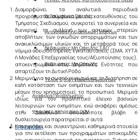
Διαμορφώνει τα αναλυτικά περιοδικά
Βεβαιωμένες Οφειλές
προγράμματα, σύμφωνα με τις κατευθύνσεις του
Τμήματος Σχεδιασμού, συγκροτεί τα συνεργεία και
διενεργεί τη συλλογή των αστικών στερεών
Αντίγραφα Ληξιαρχικών Πράξεων
αποβλήτων, των ογκωδών απορριμμάτων και των
ανακυκλώσιμων υλικών και τη μεταφορά τους σε
Βεβαιώσεις Μη Οφειλής ΤΑΠ
νόμιμα αδειοδοτημένες εγκαταστάσεις (ΣΜΑ, ΧΥΤΑ
ή Μονάδες Επεξεργασίας τους/Αξιοποίησης τους),
Βεβαιώσεις Μη Οφειλής
αποκεντρωμένα στις Δημοτικές Ενότητες που
απαρτίζουν τη Δυτική Ρόδο.
Μεριμνά για το σωστό χειρισμό και τη διατήρηση σε
Τέλος 0,5% / Παρεπιδημούντων
καλή κατάσταση των οχημάτων και των τεχνικών
μέσων που χρησιμοποιεί το προσωπικό. Μεριμνά
Αναφορά Προβλήματος
ιδίως για τον προληπτικό έλεγχο βασικών
λειτουργιών των οχημάτων, ενώ αναφέρει αμέσως
Ψηφιακές Υπηρεσίες GOV
στην Διεύθυνση οποιαδήποτε βλάβη ή
δυσλειτουργία παρατηρείται σ’ αυτά.
Καταγράφει και συγκεντρώνει καθημερινά στοιχεία
ΕΠΙΚΟΙΝΩΝΙΑ
για την εκτέλεση των προγραμμάτων αποκομιδής