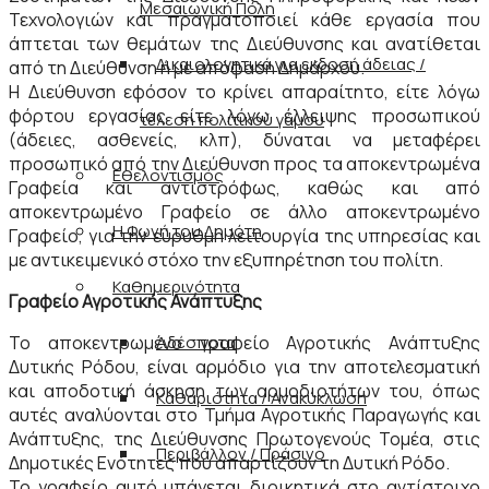
Μεσαιωνική Πόλη
Τεχνολογιών και πραγματοποιεί κάθε εργασία που
άπτεται των θεμάτων της Διεύθυνσης και ανατίθεται
Δικαιολογητικά για εκδοσή άδειας /
από τη Διεύθυνση ή με απόφαση Δημάρχου.
Η Διεύθυνση εφόσον το κρίνει απαραίτητο, είτε λόγω
φόρτου εργασίας είτε λόγω έλλειψης προσωπικού
τέλεση πολιτικού γάμου
(άδειες, ασθενείς, κλπ), δύναται να μεταφέρει
προσωπικό από την Διεύθυνση προς τα αποκεντρωμένα
Εθελοντισμός
Γραφεία και αντιστρόφως, καθώς και από
αποκεντρωμένο Γραφείο σε άλλο αποκεντρωμένο
Η Φωνή του Δημότη
Γραφείο, για την εύρυθμη λειτουργία της υπηρεσίας και
με αντικειμενικό στόχο την εξυπηρέτηση του πολίτη.
Καθημερινότητα
Γραφείο Αγροτικής Ανάπτυξης
Το αποκεντρωμένο γραφείο Αγροτικής Ανάπτυξης
Αδέσποτα
Δυτικής Ρόδου, είναι αρμόδιο για την αποτελεσματική
και αποδοτική άσκηση των αρμοδιοτήτων του, όπως
Καθαριότητα / Ανακύκλωση
αυτές αναλύονται στο Τμήμα Αγροτικής Παραγωγής και
Ανάπτυξης, της Διεύθυνσης Πρωτογενούς Τομέα, στις
Περιβάλλον / Πράσινο
Δημοτικές Ενότητες που απαρτίζουν τη Δυτική Ρόδο.
Το γραφείο αυτό υπάγεται διοικητικά στο αντίστοιχο