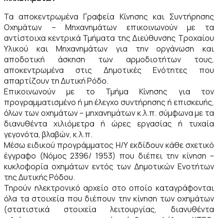
Τα αποκεντρωμένα Γραφεία Κίνησης και Συντήρησης
Οχημάτων – Μηχανημάτων επικοινωνούν με τα
αντίστοιχα κεντρικά Τμήματα της Διεύθυνσης Τροχαίου
Υλικού και Μηχανημάτων για την οργάνωση και
αποδοτική άσκηση των αρμοδιοτήτων τους,
αποκεντρωμένα στις Δημοτικές Ενότητες που
απαρτίζουν τη Δυτική Ρόδο.
Επικοινωνούν με το Τμήμα Κίνησης για τον
προγραμματισμένο ή μη έλεγχο συντήρησης ή επισκευής,
όλων των οχημάτων – μηχανημάτων κ.λ.π. σύμφωνα με τα
διανυθέντα χιλιόμετρα ή ώρες εργασίας ή τυχαία
γεγονότα, βλαβών, κ.λ.π.
Μέσω ειδικού προγράμματος Η/Υ εκδίδουν κάθε σχετικό
έγγραφο (Νόμος 2396/ 1953) που διέπει την κίνηση –
κυκλοφορία οχημάτων εντός των Δημοτικών Ενοτήτων
της Δυτικής Ρόδου.
Τηρούν ηλεκτρονικό αρχείο στο οποίο καταγράφονται
όλα τα στοιχεία που διέπουν την κίνηση των οχημάτων
(στατιστικά στοιχεία λειτουργίας, διανυθέντα