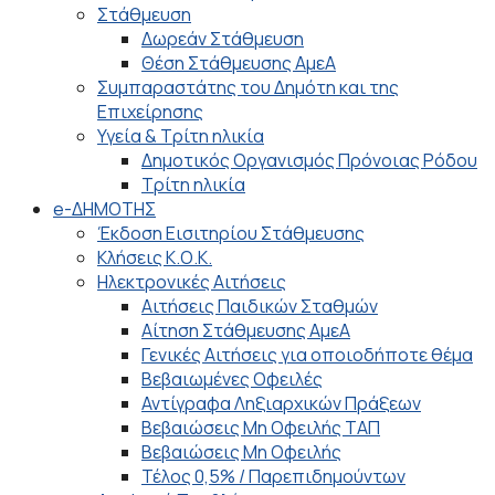
Στάθμευση
Δωρεάν Στάθμευση
Θέση Στάθμευσης ΑμεΑ
Συμπαραστάτης του Δημότη και της
Επιχείρησης
Υγεία & Τρίτη ηλικία
Δημοτικός Οργανισμός Πρόνοιας Ρόδου
Τρίτη ηλικία
e-ΔΗΜΟΤΗΣ
Έκδοση Εισιτηρίου Στάθμευσης
Κλήσεις Κ.Ο.Κ.
Ηλεκτρονικές Αιτήσεις
Αιτήσεις Παιδικών Σταθμών
Αίτηση Στάθμευσης ΑμεΑ
Γενικές Αιτήσεις για οποιοδήποτε θέμα
Βεβαιωμένες Οφειλές
Αντίγραφα Ληξιαρχικών Πράξεων
Βεβαιώσεις Μη Οφειλής ΤΑΠ
Βεβαιώσεις Μη Οφειλής
Τέλος 0,5% / Παρεπιδημούντων