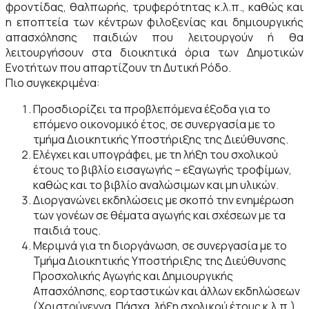
φροντίδας, θαλπωρής, τρυφερότητας κ.λ.π., καθώς και
η εποπτεία των κέντρων φιλοξενίας και δημιουργικής
απασχόλησης παιδιών που λειτουργούν ή θα
λειτουργήσουν στα διοικητικά όρια των Δημοτικών
Ενοτήτων που απαρτίζουν τη Δυτική Ρόδο.
Πιο συγκεκριμένα:
Προσδιορίζει τα προβλεπόμενα έξοδα για το
επόμενο οικονομικό έτος, σε συνεργασία με το
τμήμα Διοικητικής Υποστήριξης της Διεύθυνσης.
Ελέγχει και υπογράφει, με τη λήξη του σχολικού
έτους το βιβλίο εισαγωγής – εξαγωγής τροφίμων,
καθώς και το βιβλίο αναλώσιμων και μη υλικών.
Διοργανώνει εκδηλώσεις με σκοπό την ενημέρωση
των γονέων σε θέματα αγωγής και σχέσεων με τα
παιδιά τους.
Μεριμνά για τη διοργάνωση, σε συνεργασία με το
Τμήμα Διοικητικής Υποστήριξης της Διεύθυνσης
Προσχολικής Αγωγής και Δημιουργικής
Απασχόλησης, εορταστικών και άλλων εκδηλώσεων
(Χριστούγεννα, Πάσχα, λήξη σχολικού έτους κ.λ.π.)