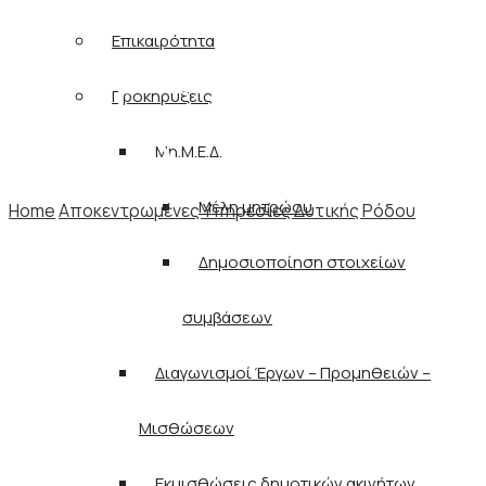
Επικαιρότητα
Υπηρεσίες Δυτικής
Προκηρύξεις
Ρόδου
Μη.Μ.Ε.Δ.
Μέλη μητρώου
Home
Αποκεντρωμένες Υπηρεσίες Δυτικής Ρόδου
Δημοσιοποίηση στοιχείων
συμβάσεων
Διαγωνισμοί Έργων – Προμηθειών –
Μισθώσεων
Εκμισθώσεις δημοτικών ακινήτων