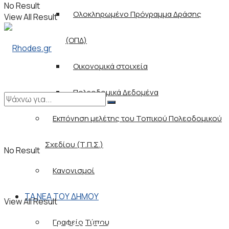
No Result
Ολοκληρωμένο Πρόγραμμα Δράσης
View All Result
(ΟΠΔ)
Οικονομικά στοιχεία
Πολεοδομικά Δεδομένα
Εκπόνηση μελέτης του Τοπικού Πολεοδομικού
Σχεδίου (Τ.Π.Σ.)
No Result
Κανονισμοί
ΤΑ ΝΕΑ ΤΟΥ ΔΗΜΟΥ
View All Result
Αποκεντρωμένες
Γραφείο Τύπου