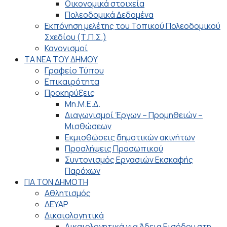
Οικονομικά στοιχεία
Πολεοδομικά Δεδομένα
Εκπόνηση μελέτης του Τοπικού Πολεοδομικού
Σχεδίου (Τ.Π.Σ.)
Κανονισμοί
ΤΑ ΝΕΑ ΤΟΥ ΔΗΜΟΥ
Γραφείο Τύπου
Επικαιρότητα
Προκηρύξεις
Μη.Μ.Ε.Δ.
Διαγωνισμοί Έργων – Προμηθειών –
Μισθώσεων
Εκμισθώσεις δημοτικών ακινήτων
Προσλήψεις Προσωπικού
Συντονισμός Εργασιών Εκσκαφής
Παρόχων
ΓΙΑ ΤΟΝ ΔΗΜΟΤΗ
Αθλητισμός
ΔΕΥΑΡ
Δικαιολογητικά
Δικαιολογητικά για Άδεια Εισόδου στη