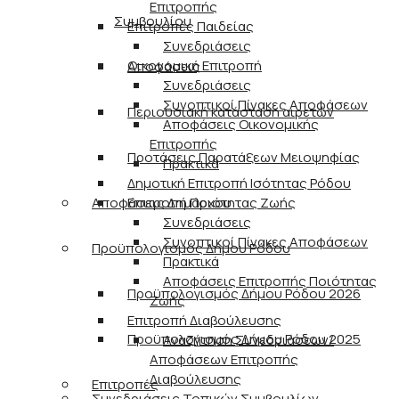
Επιτροπής
Συμβουλίου
Επιτροπές Παιδείας
Συνεδριάσεις
Οικονομική Επιτροπή
Αποφάσεις
Συνεδριάσεις
Συνοπτικοί Πίνακες Αποφάσεων
Περιουσιακή κατάσταση αιρετών
Αποφάσεις Οικονομικής
Επιτροπής
Προτάσεις Παρατάξεων Μειοψηφίας
Πρακτικά
Δημοτική Επιτροπή Ισότητας Ρόδου
Αποφάσεις Δημάρχου
Επιτροπή Ποιότητας Ζωής
Συνεδριάσεις
Συνοπτικοί Πίνακες Αποφάσεων
Προϋπολογισμός Δήμου Ρόδου
Πρακτικά
Αποφάσεις Επιτροπής Ποιότητας
Προϋπολογισμός Δήμου Ρόδου 2026
Ζωής
Επιτροπή Διαβούλευσης
Προϋπολογισμός Δήμου Ρόδου 2025
Αναζήτηση Συνεδριάσεων/
Αποφάσεων Επιτροπής
Διαβούλευσης
Επιτροπές
Συνεδριάσεις Τοπικών Συμβουλίων