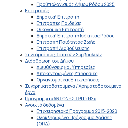
Προϋπολογισμός Δήμου Ρόδου 2025
Επιτροπές
Δημοτική Επιτροπή
Επιτροπές Παιδείας
Οικονομική Επιτροπή
Δημοτική Επιτροπή Ισότητας Ρόδου
Επιτροπή Ποιότητας Ζωής
Επιτροπή Διαβούλευσης
Συνεδριάσεις Τοπικών Συμβουλίων
Διάρθρωση του Δήμου
Διευθύνσεις και Υπηρεσίες
Αποκεντρωμένες Υπηρεσίες
Οργανισμοί και Επιχειρήσεις
Συγχρηματοδοτούμενα / Χρηματοδοτούμενα
έργα
Πρόγραμμα «ΑΝΤΩΝΗΣ ΤΡΙΤΣΗΣ»
Ανοικτά δεδομένα
Επιχειρησιακό Πρόγραμμα 2015-2020
Ολοκληρωμένο Πρόγραμμα Δράσης
(ΟΠΔ)