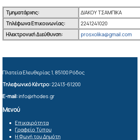
Τμηματάρχης:
ΔΙΑΚΟΥ ΤΣΑΜΠΙΚΑ
Τηλέφωνα Επικοινωνίας:
2241241020
Ηλεκτρονική Διεύθυνση:
prosxolika@gmail.com
Πλατεία Ελευθερίας 1, 85100 Ρόδος
Τηλεφωνικό Κέντρο:
22413-61200
E-mail:
info@rhodes.gr
Μενού
Επικαιρότητα
Γραφείο Τύπου
Η Φωνή του Δημότη