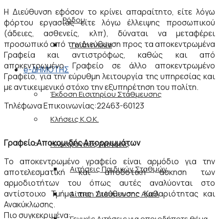
Η Διεύθυνση εφόσον το κρίνει απαραίτητο, είτε λόγω
Ρόδου
φόρτου εργασίας είτε λόγω έλλειψης προσωπικού
(άδειες, ασθενείς, κλπ), δύναται να μεταφέρει
προσωπικό από την Διεύθυνση προς τα αποκεντρωμένα
Τρίτη ηλικία
Γραφεία και αντιστρόφως, καθώς και από
αποκεντρωμένο Γραφείο σε άλλο αποκεντρωμένο
e-ΔΗΜΟΤΗΣ
Γραφείο, για την εύρυθμη λειτουργία της υπηρεσίας και
με αντικειμενικό στόχο την εξυπηρέτηση του πολίτη.
Έκδοση Εισιτηρίου Στάθμευσης
Τηλέφωνα Επικοινωνίας:22463-60123
Κλήσεις Κ.Ο.Κ.
Γραφείο Αποκομιδής Απορριμμάτων
Ηλεκτρονικές Αιτήσεις
Το αποκεντρωμένο γραφείο είναι αρμόδιο για την
Αιτήσεις Παιδικών Σταθμών
αποτελεσματική και αποδοτική άσκηση των
αρμοδιοτήτων του όπως αυτές αναλύονται στο
αντίστοιχο Τμήμα της Διεύθυνσης Καθαριότητας και
Αίτηση Στάθμευσης ΑμεΑ
Ανακύκλωσης.
Πιο συγκεκριμένα:
Γενικές Αιτήσεις για οποιοδήποτε θέμα