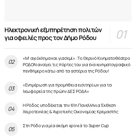
Ηλεκτρονική εξυπηρέτηση πολιτών
για οφειλές προς τον Δήμο Ρόδου
«Μ’ αγιόκλημα και γιασεμί»: Το Θερινό Κινηματοθέατρο
ΡΟΔΟΝ ανοίγει τις πόρτες του για ένα κινηματογραφικό
πενθήμερο κάτω από τα αστέρια της Ρόδου!
«Ενημέρωση για προμήθεια εισιτηρίων για τα
λεωφορεία της πρώην ΔΕΣ ΡΟΔΑ»
Η Ρόδος υποδέχεται την 61η Πανελλήνια Έκθεση
Χειροτεχνίας & Αγροτικής Οικονομίας Κρεμαστής
Στη Ρόδο για μία ακόμη χρονιά το Super Cup