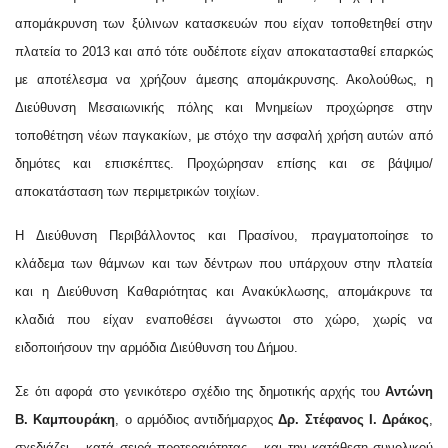
απομάκρυνση των ξύλινων κατασκευών που είχαν τοποθετηθεί στην
πλατεία το 2013 και από τότε ουδέποτε είχαν αποκατασταθεί επαρκώς
με αποτέλεσμα να χρήζουν άμεσης απομάκρυνσης. Ακολούθως, η
Διεύθυνση Μεσαιωνικής πόλης και Μνημείων προχώρησε στην
τοποθέτηση νέων παγκακίων, με στόχο την ασφαλή χρήση αυτών από
δημότες και επισκέπτες. Προχώρησαν επίσης και σε βάψιμο/
αποκατάσταση των περιμετρικών τοιχίων.
Η Διεύθυνση Περιβάλλοντος και Πρασίνου, πραγματοποίησε το
κλάδεμα των θάμνων και των δέντρων που υπάρχουν στην πλατεία
και η Διεύθυνση Καθαριότητας και Ανακύκλωσης, απομάκρυνε τα
κλαδιά που είχαν εναποθέσει άγνωστοι στο χώρο, χωρίς να
ειδοποιήσουν την αρμόδια Διεύθυνση του Δήμου.
Σε ότι αφορά στο γενικότερο σχέδιο της δημοτικής αρχής του
Αντώνη
Β. Καμπουράκη
, ο αρμόδιος αντιδήμαρχος
Δρ. Στέφανος Ι. Δράκος
,
σχεδιάζει – κατά σειρά προτεραιότητας – και την κατάθεση συνολικού