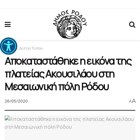
Ανοίξτε τη γραμμή εργαλείων
Home
Δελτία Τύπου
Αποκαταστάθηκε η εικόνα της
πλατείας Ακουσιλάου στη
Μεσαιωνική πόλη Ρόδου
A
26/05/2020
A