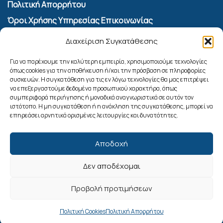
Πολιτική Απορρήτου
Όροι Χρήσης Υπηρεσίας Επικοινωνίας
Πολιτική Cookies (ΕΕ)
Διαχείριση Συγκατάθεσης
Αναζήτηση
Για να παρέχουμε την καλύτερη εμπειρία, χρησιμοποιούμε τεχνολογίες
όπως cookies για την αποθήκευση ή/και την πρόσβαση σε πληροφορίες
συσκευών. Η συγκατάθεση για τις εν λόγω τεχνολογίες θα μας επιτρέψει
να επεξεργαστούμε δεδομένα προσωπικού χαρακτήρα, όπως
συμπεριφορά περιήγησης ή μοναδικά αναγνωριστικά σε αυτόν τον
ιστότοπο. Η μη συγκατάθεση ή η ανάκληση της συγκατάθεσης, μπορεί να
επηρεάσει αρνητικά ορισμένες λειτουργίες και δυνατότητες.
Αποδοχή
Δεν αποδέχομαι
Ακολουθήστε μας
Προβολή προτιμήσεων
Πολιτική Cookies
Πολιτική Απορρήτου
© 2025. Δήμος Ρόδου. All Rights Reserved.