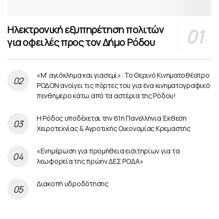
Ηλεκτρονική εξυπηρέτηση πολιτών
για οφειλές προς τον Δήμο Ρόδου
«Μ’ αγιόκλημα και γιασεμί»: Το Θερινό Κινηματοθέατρο
ΡΟΔΟΝ ανοίγει τις πόρτες του για ένα κινηματογραφικό
πενθήμερο κάτω από τα αστέρια της Ρόδου!
Η Ρόδος υποδέχεται την 61η Πανελλήνια Έκθεση
Χειροτεχνίας & Αγροτικής Οικονομίας Κρεμαστής
«Ενημέρωση για προμήθεια εισιτηρίων για τα
λεωφορεία της πρώην ΔΕΣ ΡΟΔΑ»
Διακοπή υδροδότησης