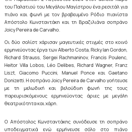
του Παλατιού του Μεγάλου Μαγίστρου ένα ρεσιτάλ για
πιάνο και φωνή με τον βραβευμένο Ρόδιο πιανίστα
Απόστολο Κωνσταντάκη και τη Βραζιλιάνα σοπράνο
Joicy Pereira de Carvalho.
Οι δύο σολίστ χάρισαν μαγευτικές στιγμές στο κοινό
ερμηνεύοντας έργα των Alberto Costa, Ricky Ian Gordon,
Richard Strauss, Sergei Rachmaninov, Francis Poulenc,
Heitor Villa Lobos, Léo Delibes, Richard Wagner, Franz
Liszt, Giacomo Puccini, Manuel Ponce και Gaetano
Donizetti. Η σοπράνο Joicy Pereira de Carvalho γοήτευσε
με τη μελωδική και βελούδινη φωνή της τους
παρευρισκόμενους ερμηνεύοντας άριες με μεγάλη
θεατρικότητα και χάρη.
Ο Απόστολος Κωνσταντάκης συνόδευσε τη σοπράνο
υποδειγματικά ενώ ερμήνευσε σόλο στο πιάνο