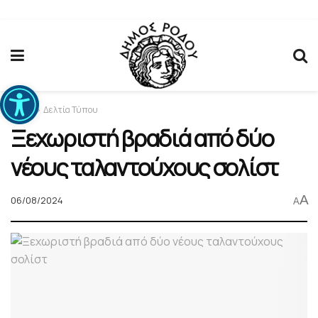
Ανοίξτε τη γραμμή εργαλείων
Home
Δελτία Τύπου
Ξεχωριστή βραδιά από δύο
νέους ταλαντούχους σολίστ
A
06/08/2024
A