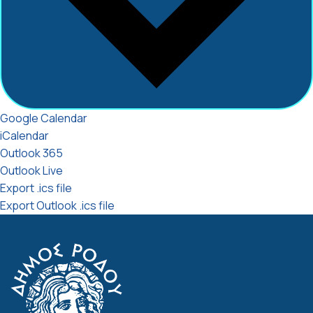
Google Calendar
iCalendar
Outlook 365
Outlook Live
Export .ics file
Export Outlook .ics file