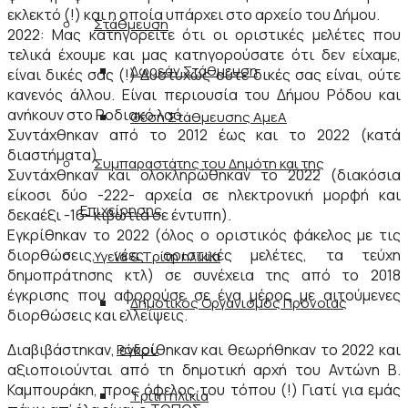
εκλεκτό (!) και η οποία υπάρχει στο αρχείο του Δήμου.
Στάθμευση
2022: Μας κατηγορείτε ότι οι οριστικές μελέτες που
τελικά έχουμε και μας κατηγορούσατε ότι δεν είχαμε,
Δωρεάν Στάθμευση
είναι δικές σας (!) Δυστυχώς ούτε δικές σας είναι, ούτε
κανενός άλλου. Είναι περιουσία του Δήμου Ρόδου και
ανήκουν στο Ροδιακό λαό.
Θέση Στάθμευσης ΑμεΑ
Συντάχθηκαν από το 2012 έως και το 2022 (κατά
διαστήματα).
Συμπαραστάτης του Δημότη και της
Συντάχθηκαν και ολοκληρώθηκαν το 2022 (διακόσια
είκοσι δύο -222- αρχεία σε ηλεκτρονική μορφή και
Επιχείρησης
δεκαέξι -16- κιβώτια σε έντυπη).
Εγκρίθηκαν το 2022 (όλος ο οριστικός φάκελος με τις
διορθώσεις, νέες οριστικές μελέτες, τα τεύχη
Υγεία & Τρίτη ηλικία
δημοπράτησης κτλ) σε συνέχεια της από το 2018
έγκρισης που αφορούσε σε ένα μέρος με αιτούμενες
Δημοτικός Οργανισμός Πρόνοιας
διορθώσεις και ελλείψεις.
Ρόδου
Διαβιβάστηκαν, εγκρίθηκαν και θεωρήθηκαν το 2022 και
αξιοποιούνται από τη δημοτική αρχή του Αντώνη Β.
Καμπουράκη, προς όφελος του τόπου (!) Γιατί για εμάς
Τρίτη ηλικία