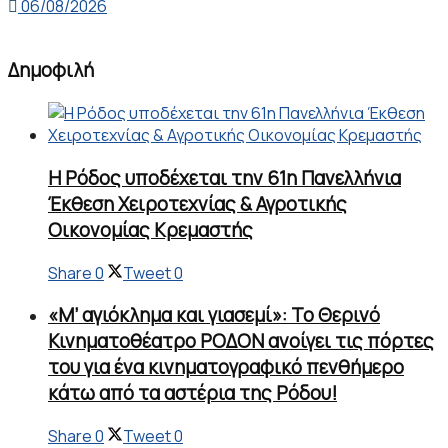
06/08/2026
Δημοφιλή
Η Ρόδος υποδέχεται την 61η Πανελλήνια
Έκθεση Χειροτεχνίας & Αγροτικής
Οικονομίας Κρεμαστής
Share
0
Tweet
0
«Μ’ αγιόκλημα και γιασεμί»: Το Θερινό
Κινηματοθέατρο ΡΟΔΟΝ ανοίγει τις πόρτες
του για ένα κινηματογραφικό πενθήμερο
κάτω από τα αστέρια της Ρόδου!
Share
0
Tweet
0