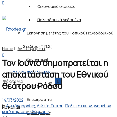
Οικονομικά στοιχεία
Πολεοδομικά Δεδομένα
Εκπόνηση μελέτης του Τοπικού Πολεοδομικού
Σχεδίου (Τ.Π.Σ.)
Home
Αντιδημαρχίες
Κανονισμοί
Τον Ιούνιο δημοπρατείται η
αποκατάσταση του Εθνικού
ΤΑ ΝΕΑ ΤΟΥ ΔΗΜΟΥ
θεάτρου Ρόδου
Γραφείο Τύπου
Επικαιρότητα
14/03/2022
in
Αντιδημαρχίες
,
Δελτία Τύπου
,
Πολιτιστικών μνημείων
No Result
και Υπηρεσίας Δόμησης
Προκηρύξεις