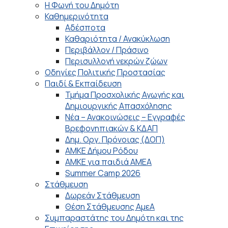
Η Φωνή του Δημότη
Καθημερινότητα
Αδέσποτα
Καθαριότητα / Ανακύκλωση
Περιβάλλον / Πράσινο
Περισυλλογή νεκρών ζώων
Οδηγίες Πολιτικής Προστασίας
Παιδί & Εκπαίδευση
Τμήμα Προσχολικής Αγωγής και
Δημιουργικής Απασχόλησης
Νέα – Ανακοινώσεις – Εγγραφές
Βρεφονηπιακών & ΚΔΑΠ
Δημ. Οργ. Πρόνοιας (ΔΟΠ)
ΑΜΚΕ Δήμου Ρόδου
ΑΜΚΕ για παιδιά ΑΜΕΑ
Summer Camp 2026
Στάθμευση
Δωρεάν Στάθμευση
Θέση Στάθμευσης ΑμεΑ
Συμπαραστάτης του Δημότη και της