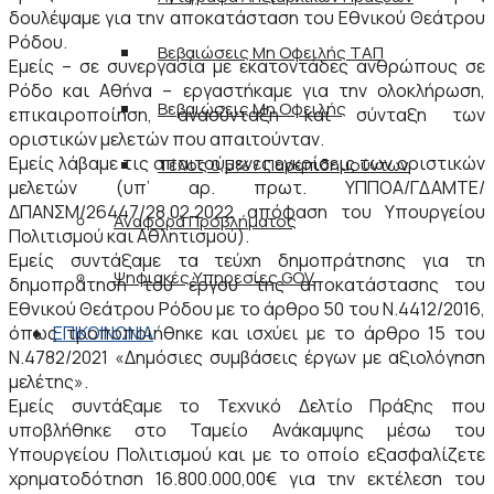
δουλέψαμε για την αποκατάσταση του Εθνικού Θεάτρου
Ρόδου.
Βεβαιώσεις Μη Οφειλής ΤΑΠ
Εμείς – σε συνεργασία με εκατοντάδες ανθρώπους σε
Ρόδο και Αθήνα – εργαστήκαμε για την ολοκλήρωση,
Βεβαιώσεις Μη Οφειλής
επικαιροποίηση, ανασύνταξη και σύνταξη των
οριστικών μελετών που απαιτούνταν.
Εμείς λάβαμε τις απαιτούμενες εγκρίσεις των οριστικών
Τέλος 0,5% / Παρεπιδημούντων
μελετών (υπ’ αρ. πρωτ. ΥΠΠΟΑ/ΓΔΑΜΤΕ/
ΔΠΑΝΣΜ/26447/28.02.2022 απόφαση του Υπουργείου
Αναφορά Προβλήματος
Πολιτισμού και Αθλητισμού).
Εμείς συντάξαμε τα τεύχη δημοπράτησης για τη
Ψηφιακές Υπηρεσίες GOV
δημοπράτηση του έργου της αποκατάστασης του
Εθνικού Θεάτρου Ρόδου με το άρθρο 50 του Ν.4412/2016,
ΕΠΙΚΟΙΝΩΝΙΑ
όπως τροποποιήθηκε και ισχύει με το άρθρο 15 του
Ν.4782/2021 «Δημόσιες συμβάσεις έργων με αξιολόγηση
μελέτης».
Εμείς συντάξαμε το Τεχνικό Δελτίο Πράξης που
υποβλήθηκε στο Ταμείο Ανάκαμψης μέσω του
Υπουργείου Πολιτισμού και με το οποίο εξασφαλίζετε
χρηματοδότηση 16.800.000,00€ για την εκτέλεση του