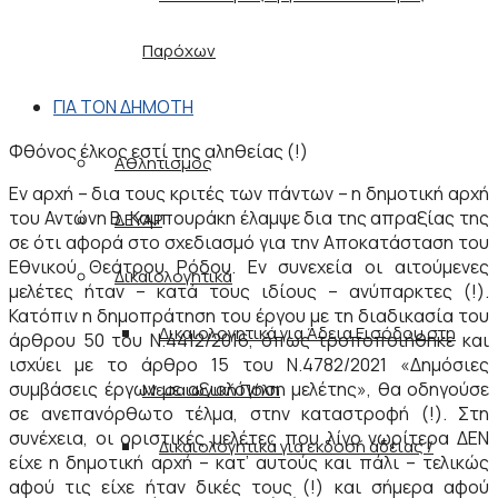
Παρόχων
ΓΙΑ ΤΟΝ ΔΗΜΟΤΗ
Φθόνος έλκος εστί της αληθείας (!)
Αθλητισμός
Εν αρχή – δια τους κριτές των πάντων – η δημοτική αρχή
του Αντώνη Β. Καμπουράκη έλαμψε δια της απραξίας της
ΔΕΥΑΡ
σε ότι αφορά στο σχεδιασμό για την Αποκατάσταση του
Εθνικού Θεάτρου Ρόδου. Εν συνεχεία οι αιτούμενες
Δικαιολογητικά
μελέτες ήταν – κατά τους ιδίους – ανύπαρκτες (!).
Κατόπιν η δημοπράτηση του έργου με τη διαδικασία του
Δικαιολογητικά για Άδεια Εισόδου στη
άρθρου 50 του Ν.4412/2016, όπως τροποποιήθηκε και
ισχύει με το άρθρο 15 του Ν.4782/2021 «Δημόσιες
συμβάσεις έργων με αξιολόγηση μελέτης», θα οδηγούσε
Μεσαιωνική Πόλη
σε ανεπανόρθωτο τέλμα, στην καταστροφή (!). Στη
συνέχεια, οι οριστικές μελέτες που λίγο νωρίτερα ΔΕΝ
Δικαιολογητικά για εκδοσή άδειας /
είχε η δημοτική αρχή – κατ’ αυτούς και πάλι – τελικώς
αφού τις είχε ήταν δικές τους (!) και σήμερα αφού