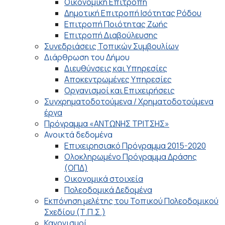
Οικονομική Επιτροπή
Δημοτική Επιτροπή Ισότητας Ρόδου
Επιτροπή Ποιότητας Ζωής
Επιτροπή Διαβούλευσης
Συνεδριάσεις Τοπικών Συμβουλίων
Διάρθρωση του Δήμου
Διευθύνσεις και Υπηρεσίες
Αποκεντρωμένες Υπηρεσίες
Οργανισμοί και Επιχειρήσεις
Συγχρηματοδοτούμενα / Χρηματοδοτούμενα
έργα
Πρόγραμμα «ΑΝΤΩΝΗΣ ΤΡΙΤΣΗΣ»
Ανοικτά δεδομένα
Επιχειρησιακό Πρόγραμμα 2015-2020
Ολοκληρωμένο Πρόγραμμα Δράσης
(ΟΠΔ)
Οικονομικά στοιχεία
Πολεοδομικά Δεδομένα
Εκπόνηση μελέτης του Τοπικού Πολεοδομικού
Σχεδίου (Τ.Π.Σ.)
Κανονισμοί