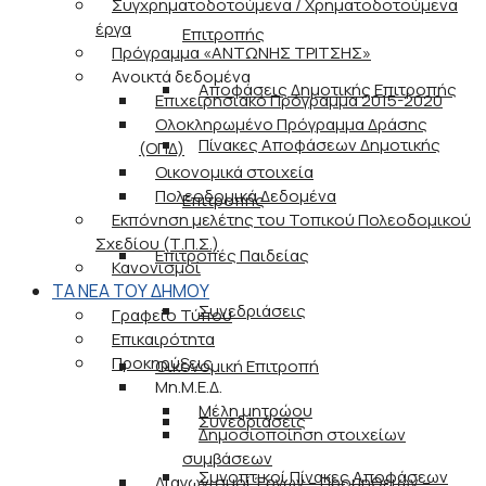
Συγχρηματοδοτούμενα / Χρηματοδοτούμενα
έργα
Επιτροπής
Πρόγραμμα «ΑΝΤΩΝΗΣ ΤΡΙΤΣΗΣ»
Ανοικτά δεδομένα
Αποφάσεις Δημοτικής Επιτροπής
Επιχειρησιακό Πρόγραμμα 2015-2020
Ολοκληρωμένο Πρόγραμμα Δράσης
Πίνακες Αποφάσεων Δημοτικής
(ΟΠΔ)
Οικονομικά στοιχεία
Πολεοδομικά Δεδομένα
Επιτροπής
Εκπόνηση μελέτης του Τοπικού Πολεοδομικού
Σχεδίου (Τ.Π.Σ.)
Επιτροπές Παιδείας
Κανονισμοί
ΤΑ ΝΕΑ ΤΟΥ ΔΗΜΟΥ
Συνεδριάσεις
Γραφείο Τύπου
Επικαιρότητα
Προκηρύξεις
Οικονομική Επιτροπή
Μη.Μ.Ε.Δ.
Μέλη μητρώου
Συνεδριάσεις
Δημοσιοποίηση στοιχείων
συμβάσεων
Συνοπτικοί Πίνακες Αποφάσεων
Διαγωνισμοί Έργων – Προμηθειών –