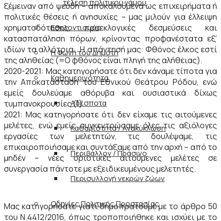
τέλεση πολιτικού γάμου
ξέμειναν από ψεύδη – αποκαλούμενα ως επιχειρήματα ή
πολιτικές θέσεις ή ανησυχίες – μας μιλούν για έλλειψη
Εθελοντισμός
χρηματοδότησης, προεκλογικές δεσμεύσεις και
κατασπατάληση πόρων, κρίνοντας προφανέστατα εξ’
ιδίων τα αλλότρια… Η απάντησή μας: Φθόνος έλκος εστί
Η Φωνή του Δημότη
της αληθείας (=Ο φθόνος είναι πληγή της αλήθειας).
2020-2021: Μας κατηγορήσατε ότι δεν κάναμε τίποτα για
Καθημερινότητα
την Αποκατάσταση του Εθνικού Θεάτρου Ρόδου, ενώ
εμείς δουλεύαμε αθόρυβα και ουσιαστικά δίχως
Αδέσποτα
τυμπανοκρουσίες (!).
2021: Μας κατηγορήσατε ότι δεν είχαμε τις αιτούμενες
μελέτες, ενώ εμείς συγκεντρώσαμε όλες τις αξιόλογες
Καθαριότητα / Ανακύκλωση
εργασίες των μελετητών, τις δουλέψαμε, τις
επικαιροποιήσαμε και συντάξαμε από την αρχή – από το
Περιβάλλον / Πράσινο
μηδέν – νέες οριστικές αιτούμενες μελέτες σε
συνεργασία πάντοτε με εξειδικευμένους μελετητές.
Περισυλλογή νεκρών ζώων
Οδηγίες Πολιτικής Προστασίας
Μας κατηγορήσατε γιατί δημοπρατούμε με το άρθρο 50
του Ν.4412/2016, όπως τροποποιήθηκε και ισχύει με το