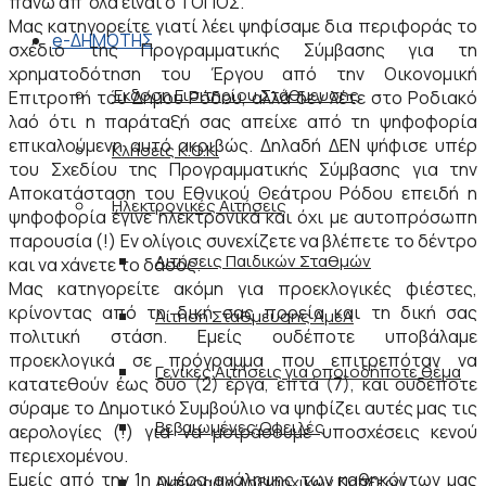
πάνω απ’ όλα είναι ο ΤΟΠΟΣ.
Μας κατηγορείτε γιατί λέει ψηφίσαμε δια περιφοράς το
e-ΔΗΜΟΤΗΣ
σχέδιο της Προγραμματικής Σύμβασης για τη
χρηματοδότηση του Έργου από την Οικονομική
Έκδοση Εισιτηρίου Στάθμευσης
Επιτροπή του Δήμου Ρόδου, αλλά δεν λέτε στο Ροδιακό
λαό ότι η παράταξή σας απείχε από τη ψηφοφορία
επικαλούμενη αυτό ακριβώς. Δηλαδή ΔΕΝ ψήφισε υπέρ
Κλήσεις Κ.Ο.Κ.
του Σχεδίου της Προγραμματικής Σύμβασης για την
Αποκατάσταση του Εθνικού Θεάτρου Ρόδου επειδή η
Ηλεκτρονικές Αιτήσεις
ψηφοφορία έγινε ηλεκτρονικά και όχι με αυτοπρόσωπη
παρουσία (!) Εν ολίγοις συνεχίζετε να βλέπετε το δέντρο
Αιτήσεις Παιδικών Σταθμών
και να χάνετε το δάσος.
Μας κατηγορείτε ακόμη για προεκλογικές φιέστες,
κρίνοντας από τη δική σας πορεία και τη δική σας
Αίτηση Στάθμευσης ΑμεΑ
πολιτική στάση. Εμείς ουδέποτε υποβάλαμε
προεκλογικά σε πρόγραμμα που επιτρεπόταν να
Γενικές Αιτήσεις για οποιοδήποτε θέμα
κατατεθούν έως δύο (2) έργα, επτά (7), και ουδέποτε
σύραμε το Δημοτικό Συμβούλιο να ψηφίζει αυτές μας τις
Βεβαιωμένες Οφειλές
αερολογίες (!) για να μοιράσουμε υποσχέσεις κενού
περιεχομένου.
Εμείς από την 1η ημέρα ανάληψης των καθηκόντων μας
Αντίγραφα Ληξιαρχικών Πράξεων