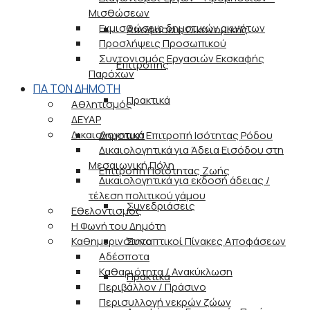
Μισθώσεων
Εκμισθώσεις δημοτικών ακινήτων
Αποφάσεις Οικονομικής
Προσλήψεις Προσωπικού
Συντονισμός Εργασιών Εκσκαφής
Επιτροπής
Παρόχων
ΓΙΑ ΤΟΝ ΔΗΜΟΤΗ
Πρακτικά
Αθλητισμός
ΔΕΥΑΡ
Δικαιολογητικά
Δημοτική Επιτροπή Ισότητας Ρόδου
Δικαιολογητικά για Άδεια Εισόδου στη
Μεσαιωνική Πόλη
Επιτροπή Ποιότητας Ζωής
Δικαιολογητικά για εκδοσή άδειας /
τέλεση πολιτικού γάμου
Συνεδριάσεις
Εθελοντισμός
Η Φωνή του Δημότη
Καθημερινότητα
Συνοπτικοί Πίνακες Αποφάσεων
Αδέσποτα
Καθαριότητα / Ανακύκλωση
Πρακτικά
Περιβάλλον / Πράσινο
Περισυλλογή νεκρών ζώων