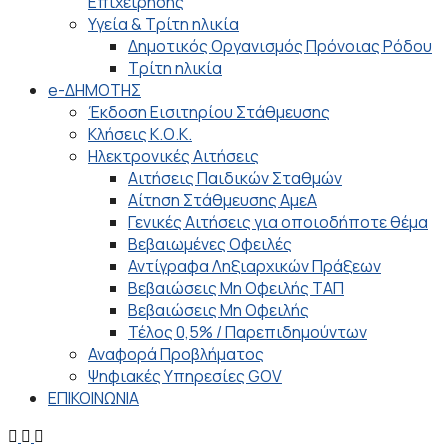
Επιχείρησης
Υγεία & Τρίτη ηλικία
Δημοτικός Οργανισμός Πρόνοιας Ρόδου
Τρίτη ηλικία
e-ΔΗΜΟΤΗΣ
Έκδοση Εισιτηρίου Στάθμευσης
Κλήσεις Κ.Ο.Κ.
Ηλεκτρονικές Αιτήσεις
Αιτήσεις Παιδικών Σταθμών
Αίτηση Στάθμευσης ΑμεΑ
Γενικές Αιτήσεις για οποιοδήποτε θέμα
Βεβαιωμένες Οφειλές
Αντίγραφα Ληξιαρχικών Πράξεων
Βεβαιώσεις Μη Οφειλής ΤΑΠ
Βεβαιώσεις Μη Οφειλής
Τέλος 0,5% / Παρεπιδημούντων
Αναφορά Προβλήματος
Ψηφιακές Υπηρεσίες GOV
ΕΠΙΚΟΙΝΩΝΙΑ