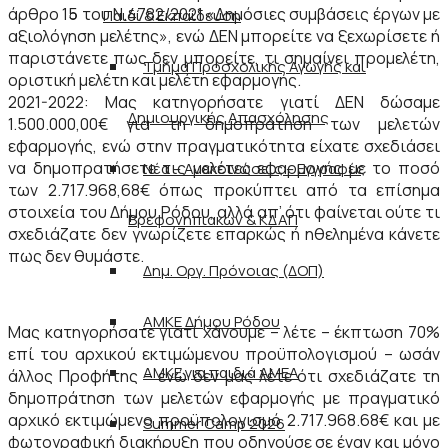
άρθρο 15 του Ν.4782/2021 «Δημόσιες συμβάσεις έργων με
Παιδί & Εκπαίδευση
αξιολόγηση μελέτης», ενώ ΔΕΝ μπορείτε να ξεχωρίσετε ή
παριστάνετε πως δεν μπορείτε, τι σημαίνει προμελέτη,
Τμήμα Προσχολικής Αγωγής και
οριστική μελέτη και μελέτη εφαρμογής.
2021-2022: Μας κατηγορήσατε γιατί ΔΕΝ δώσαμε
Δημιουργικής Απασχόλησης
1.500.000,00€ για τη δημοπράτηση των μελετών
εφαρμογής, ενώ στην πραγματικότητα είχατε σχεδιάσει
να δημοπρατήσετε τις μελέτες εφαρμογής με το ποσό
Νέα – Ανακοινώσεις – Εγγραφές
των 2.717.968,68€ όπως προκύπτει από τα επίσημα
στοιχεία του Δήμου Ρόδου, αλλά απ’ ότι φαίνεται ούτε τι
Βρεφονηπιακών & ΚΔΑΠ
σχεδιάζατε δεν γνωρίζετε επαρκώς ή ηθελημένα κάνετε
πως δεν θυμάστε.
Δημ. Οργ. Πρόνοιας (ΔΟΠ)
ΑΜΚΕ Δήμου Ρόδου
Μας κατηγορήσατε γιατί χάνουμε – λέτε – έκπτωση 70%
επί του αρχικού εκτιμώμενου προϋπολογισμού – ωσάν
ΑΜΚΕ για παιδιά ΑΜΕΑ
άλλος Προφήτης – ενώ δεν μας λέτε ότι σχεδιάζατε τη
δημοπράτηση των μελετών εφαρμογής με πραγματικό
αρχικό εκτιμώμενο προϋπολογισμό 2.717.968.68€ και με
Summer Camp 2026
φωτογραφική διακήρυξη που οδηγούσε σε έναν και μόνο