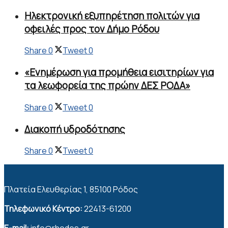
Ηλεκτρονική εξυπηρέτηση πολιτών για
οφειλές προς τον Δήμο Ρόδου
Share
0
Tweet
0
«Ενημέρωση για προμήθεια εισιτηρίων για
τα λεωφορεία της πρώην ΔΕΣ ΡΟΔΑ»
Share
0
Tweet
0
Διακοπή υδροδότησης
Share
0
Tweet
0
Πλατεία Ελευθερίας 1, 85100 Ρόδος
Τηλεφωνικό Κέντρο:
22413-61200