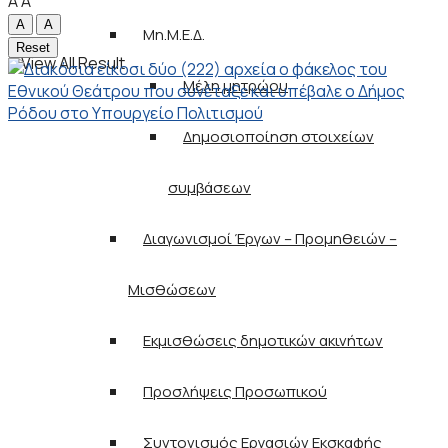
A
A
A
A
Μη.Μ.Ε.Δ.
Reset
View All Result
Μέλη μητρώου
Δημοσιοποίηση στοιχείων
συμβάσεων
Διαγωνισμοί Έργων – Προμηθειών –
Μισθώσεων
Εκμισθώσεις δημοτικών ακινήτων
Προσλήψεις Προσωπικού
Συντονισμός Εργασιών Εκσκαφής