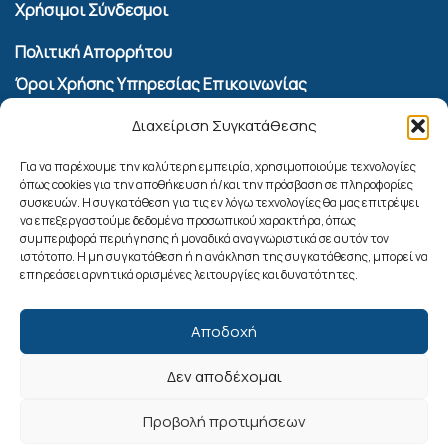
Χρήσιμοι Σύνδεσμοι
Πολιτική Απορρήτου
Όροι Χρήσης Υπηρεσίας Επικοινωνίας
Πολιτική Cookies (ΕΕ)
Διαχείριση Συγκατάθεσης
Αναζήτηση
Για να παρέχουμε την καλύτερη εμπειρία, χρησιμοποιούμε τεχνολογίες
όπως cookies για την αποθήκευση ή/και την πρόσβαση σε πληροφορίες
συσκευών. Η συγκατάθεση για τις εν λόγω τεχνολογίες θα μας επιτρέψει
να επεξεργαστούμε δεδομένα προσωπικού χαρακτήρα, όπως
συμπεριφορά περιήγησης ή μοναδικά αναγνωριστικά σε αυτόν τον
ιστότοπο. Η μη συγκατάθεση ή η ανάκληση της συγκατάθεσης, μπορεί να
επηρεάσει αρνητικά ορισμένες λειτουργίες και δυνατότητες.
Αποδοχή
Δεν αποδέχομαι
Ακολουθήστε μας
Προβολή προτιμήσεων