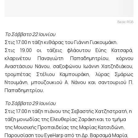
Basic RGB
Το Σάββατο 22 Ιουνίου
Στις 17.00 η τάξη κιθάρας του Γιάννη Γιακουμάκη.
Στις 19.00 οι τάξεις φλάουτου Εύης Κατσαρά,
κλαρινέτου Παναγιώτη Παπαδημητρίου, κόρνου
Αναστάσιου Νάνου, σαξοφώνου Ιωάννη Χατζηδιάκου,
τρομπέτας Στέλιου Καμπουράκη, λύρας Σμάρως
Ντουμάνη, μπουζουκιού Α. Νάνου και σαντουριού Π.
Παπαδημητρίου.
Το Σάββατο 29 Ιουνίου
Στις 17.00 η τάξη πιάνου της Σεβαστής Χατζηστρατή, η
τάξη μονωδίας της Ελευθερίας Ζαράκη και το τμήμα
της Μουσικής Προπαιδείας της Μαρίας Κατσιδώνη.
Παρουσίαση του EyeHarp από τη Δρ. Βαρσαμά Μαρία,