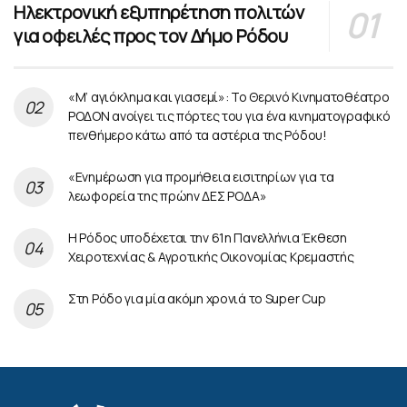
Ηλεκτρονική εξυπηρέτηση πολιτών
για οφειλές προς τον Δήμο Ρόδου
«Μ’ αγιόκλημα και γιασεμί»: Το Θερινό Κινηματοθέατρο
ΡΟΔΟΝ ανοίγει τις πόρτες του για ένα κινηματογραφικό
πενθήμερο κάτω από τα αστέρια της Ρόδου!
«Ενημέρωση για προμήθεια εισιτηρίων για τα
λεωφορεία της πρώην ΔΕΣ ΡΟΔΑ»
Η Ρόδος υποδέχεται την 61η Πανελλήνια Έκθεση
Χειροτεχνίας & Αγροτικής Οικονομίας Κρεμαστής
Στη Ρόδο για μία ακόμη χρονιά το Super Cup