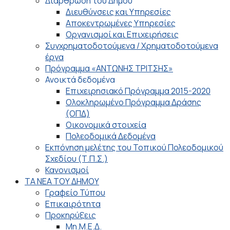
Διάρθρωση του Δήμου
Διευθύνσεις και Υπηρεσίες
Αποκεντρωμένες Υπηρεσίες
Οργανισμοί και Επιχειρήσεις
Συγχρηματοδοτούμενα / Χρηματοδοτούμενα
έργα
Πρόγραμμα «ΑΝΤΩΝΗΣ ΤΡΙΤΣΗΣ»
Ανοικτά δεδομένα
Επιχειρησιακό Πρόγραμμα 2015-2020
Ολοκληρωμένο Πρόγραμμα Δράσης
(ΟΠΔ)
Οικονομικά στοιχεία
Πολεοδομικά Δεδομένα
Εκπόνηση μελέτης του Τοπικού Πολεοδομικού
Σχεδίου (Τ.Π.Σ.)
Κανονισμοί
ΤΑ ΝΕΑ ΤΟΥ ΔΗΜΟΥ
Γραφείο Τύπου
Επικαιρότητα
Προκηρύξεις
Μη.Μ.Ε.Δ.