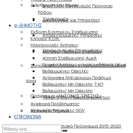
Διάρθρωση του Δήμου
Δημοτικός Οργανισμός Πρόνοιας
Ρόδου
Τρίτη ηλικία
Διευθύνσεις και Υπηρεσίες
e-ΔΗΜΟΤΗΣ
Έκδοση Εισιτηρίου Στάθμευσης
Αποκεντρωμένες Υπηρεσίες
Κλήσεις Κ.Ο.Κ.
Ηλεκτρονικές Αιτήσεις
Οργανισμοί και Επιχειρήσεις
Αιτήσεις Παιδικών Σταθμών
Αίτηση Στάθμευσης ΑμεΑ
Γενικές Αιτήσεις για οποιοδήποτε θέμα
Συγχρηματοδοτούμενα / Χρηματοδοτούμενα
Βεβαιωμένες Οφειλές
Αντίγραφα Ληξιαρχικών Πράξεων
έργα
Βεβαιώσεις Μη Οφειλής ΤΑΠ
Βεβαιώσεις Μη Οφειλής
Πρόγραμμα «ΑΝΤΩΝΗΣ ΤΡΙΤΣΗΣ»
Τέλος 0,5% / Παρεπιδημούντων
Αναφορά Προβλήματος
Ψηφιακές Υπηρεσίες GOV
Ανοικτά δεδομένα
ΕΠΙΚΟΙΝΩΝΙΑ
Επιχειρησιακό Πρόγραμμα 2015-2020