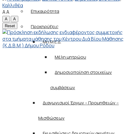
Καλλιθέα
Επικαιρότητα
A
A
A
A
Προκηρύξεις
Reset
Μη.Μ.Ε.Δ.
Μέλη μητρώου
Δημοσιοποίηση στοιχείων
συμβάσεων
Διαγωνισμοί Έργων – Προμηθειών –
Μισθώσεων
Εκμισθώσεις δημοτικών ακινήτων