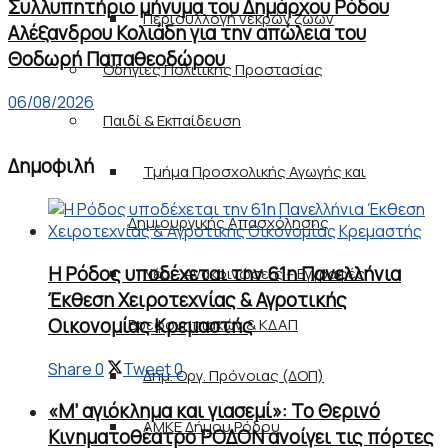
Συλλυπητήριο μήνυμα του Δημάρχου Ρόδου
Περισυλλογή νεκρών ζώων
Αλέξανδρου Κολιάδη για την απώλεια του
Θοδωρή Παπαθεοδώρου
Οδηγίες Πολιτικής Προστασίας
06/08/2026
Παιδί & Εκπαίδευση
Δημοφιλή
Τμήμα Προσχολικής Αγωγής και
Δημιουργικής Απασχόλησης
Η Ρόδος υποδέχεται την 61η Πανελλήνια
Νέα – Ανακοινώσεις – Εγγραφές
Έκθεση Χειροτεχνίας & Αγροτικής
Οικονομίας Κρεμαστής
Βρεφονηπιακών & ΚΔΑΠ
Share
0
Tweet
0
Δημ. Οργ. Πρόνοιας (ΔΟΠ)
«Μ’ αγιόκλημα και γιασεμί»: Το Θερινό
ΑΜΚΕ Δήμου Ρόδου
Κινηματοθέατρο ΡΟΔΟΝ ανοίγει τις πόρτες