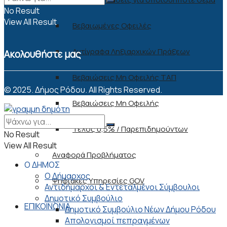
No Result
View All Result
Βεβαιωμένες Οφειλές
Αντίγραφα Ληξιαρχικών Πράξεων
Ακολουθήστε μας
Βεβαιώσεις Μη Οφειλής ΤΑΠ
© 2025. Δήμος Ρόδου. All Rights Reserved.
Βεβαιώσεις Μη Οφειλής
Τέλος 0,5% / Παρεπιδημούντων
No Result
View All Result
Αναφορά Προβλήματος
Ο ΔΗΜΟΣ
Ο Δήμαρχος
Ψηφιακές Υπηρεσίες GOV
Αντιδήμαρχοι & Εντεταλμένοι Σύμβουλοι
Δημοτικό Συμβούλιο
ΕΠΙΚΟΙΝΩΝΙΑ
Δημοτικό Συμβούλιο Νέων Δήμου Ρόδου
Απολογισμοί πεπραγμένων