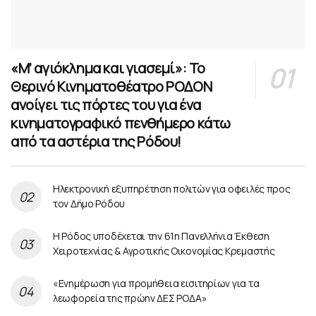
«Μ’ αγιόκλημα και γιασεμί»: Το
Θερινό Κινηματοθέατρο ΡΟΔΟΝ
ανοίγει τις πόρτες του για ένα
κινηματογραφικό πενθήμερο κάτω
από τα αστέρια της Ρόδου!
Ηλεκτρονική εξυπηρέτηση πολιτών για οφειλές προς
τον Δήμο Ρόδου
Η Ρόδος υποδέχεται την 61η Πανελλήνια Έκθεση
Χειροτεχνίας & Αγροτικής Οικονομίας Κρεμαστής
«Ενημέρωση για προμήθεια εισιτηρίων για τα
λεωφορεία της πρώην ΔΕΣ ΡΟΔΑ»