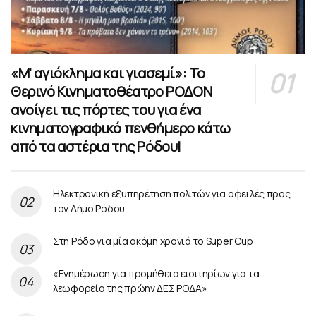
«Μ’ αγιόκλημα και γιασεμί»: Το
Θερινό Κινηματοθέατρο ΡΟΔΟΝ
ανοίγει τις πόρτες του για ένα
κινηματογραφικό πενθήμερο κάτω
από τα αστέρια της Ρόδου!
Ηλεκτρονική εξυπηρέτηση πολιτών για οφειλές προς
τον Δήμο Ρόδου
Στη Ρόδο για μία ακόμη χρονιά το Super Cup
«Ενημέρωση για προμήθεια εισιτηρίων για τα
λεωφορεία της πρώην ΔΕΣ ΡΟΔΑ»