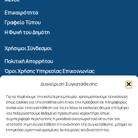
Επικαιρότητα
Γραφείο Τύπου
Η Φωνή του Δημότη
Χρήσιμοι Σύνδεσμοι
Πολιτική Απορρήτου
Όροι Χρήσης Υπηρεσίας Επικοινωνίας
Πολιτική Cookies (ΕΕ)
Διαχείριση Συγκατάθεσης
Αναζήτηση
Για να παρέχουμε την καλύτερη εμπειρία, χρησιμοποιούμε τεχνολογίες
όπως cookies για την αποθήκευση ή/και την πρόσβαση σε πληροφορίες
συσκευών. Η συγκατάθεση για τις εν λόγω τεχνολογίες θα μας επιτρέψει
να επεξεργαστούμε δεδομένα προσωπικού χαρακτήρα, όπως
συμπεριφορά περιήγησης ή μοναδικά αναγνωριστικά σε αυτόν τον
ιστότοπο. Η μη συγκατάθεση ή η ανάκληση της συγκατάθεσης, μπορεί να
επηρεάσει αρνητικά ορισμένες λειτουργίες και δυνατότητες.