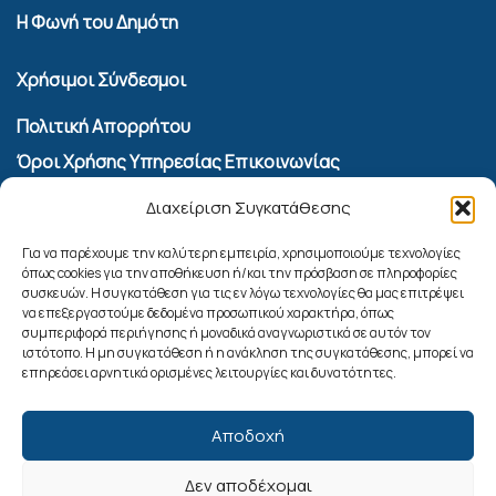
Η Φωνή του Δημότη
Χρήσιμοι Σύνδεσμοι
Πολιτική Απορρήτου
Όροι Χρήσης Υπηρεσίας Επικοινωνίας
Πολιτική Cookies (ΕΕ)
Διαχείριση Συγκατάθεσης
Αναζήτηση
Για να παρέχουμε την καλύτερη εμπειρία, χρησιμοποιούμε τεχνολογίες
όπως cookies για την αποθήκευση ή/και την πρόσβαση σε πληροφορίες
συσκευών. Η συγκατάθεση για τις εν λόγω τεχνολογίες θα μας επιτρέψει
να επεξεργαστούμε δεδομένα προσωπικού χαρακτήρα, όπως
συμπεριφορά περιήγησης ή μοναδικά αναγνωριστικά σε αυτόν τον
ιστότοπο. Η μη συγκατάθεση ή η ανάκληση της συγκατάθεσης, μπορεί να
επηρεάσει αρνητικά ορισμένες λειτουργίες και δυνατότητες.
Αποδοχή
Δεν αποδέχομαι
Ακολουθήστε μας