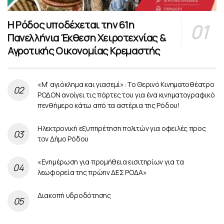
Η Ρόδος υποδέχεται την 61η
Πανελλήνια Έκθεση Χειροτεχνίας &
Αγροτικής Οικονομίας Κρεμαστής
«Μ’ αγιόκλημα και γιασεμί»: Το Θερινό Κινηματοθέατρο
ΡΟΔΟΝ ανοίγει τις πόρτες του για ένα κινηματογραφικό
πενθήμερο κάτω από τα αστέρια της Ρόδου!
Ηλεκτρονική εξυπηρέτηση πολιτών για οφειλές προς
τον Δήμο Ρόδου
«Ενημέρωση για προμήθεια εισιτηρίων για τα
λεωφορεία της πρώην ΔΕΣ ΡΟΔΑ»
Διακοπή υδροδότησης