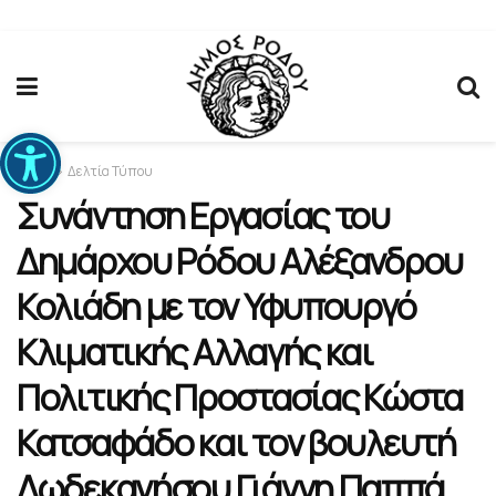
Ανοίξτε τη γραμμή εργαλείων
Home
Δελτία Τύπου
Συνάντηση Εργασίας του
Δημάρχου Ρόδου Αλέξανδρου
Κολιάδη με τον Υφυπουργό
Κλιματικής Αλλαγής και
Πολιτικής Προστασίας Κώστα
Κατσαφάδο και τον βουλευτή
Δωδεκανήσου Γιάννη Παππά