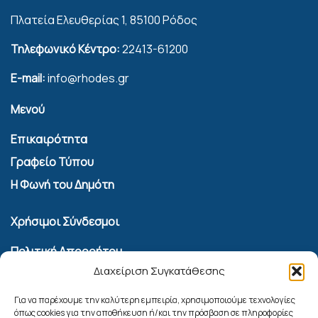
Πλατεία Ελευθερίας 1, 85100 Ρόδος
Τηλεφωνικό Κέντρο:
22413-61200
E-mail:
info@rhodes.gr
Μενού
Επικαιρότητα
Γραφείο Τύπου
Η Φωνή του Δημότη
Χρήσιμοι Σύνδεσμοι
Πολιτική Απορρήτου
Διαχείριση Συγκατάθεσης
Όροι Χρήσης Υπηρεσίας Επικοινωνίας
Πολιτική Cookies (ΕΕ)
Για να παρέχουμε την καλύτερη εμπειρία, χρησιμοποιούμε τεχνολογίες
όπως cookies για την αποθήκευση ή/και την πρόσβαση σε πληροφορίες