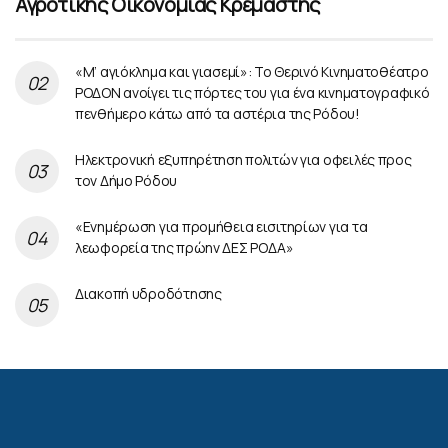
Αγροτικής Οικονομίας Κρεμαστής
«Μ’ αγιόκλημα και γιασεμί»: Το Θερινό Κινηματοθέατρο
ΡΟΔΟΝ ανοίγει τις πόρτες του για ένα κινηματογραφικό
πενθήμερο κάτω από τα αστέρια της Ρόδου!
Ηλεκτρονική εξυπηρέτηση πολιτών για οφειλές προς
τον Δήμο Ρόδου
«Ενημέρωση για προμήθεια εισιτηρίων για τα
λεωφορεία της πρώην ΔΕΣ ΡΟΔΑ»
Διακοπή υδροδότησης