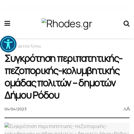
Ανοίξτε τη γραμμή εργαλείων
Home
Δελτία Τύπου
Συγκρότηση περιπατητικής-
πεζοπορικής-κολυμβητικής
ομάδας πολιτών – δημοτών
Δήμου Ρόδου
A
04/04/2023
A