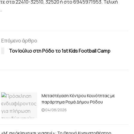
ε στα 22410-32510, 32520 ή στο 6945971953. Τελική
.
Επόμενο άρθρο
Τον Ιούλιο στη Ρόδο το 1st Kids Football Camp
Μεταστέγαση Κέντρου Κοινότητας με
παράρτημα Ρομά Δήμου Ρόδου
04/08/2026
«Μ’ αγιόκλημα και γιασεμί»: Το Θερινό Κινηματοθέατρο