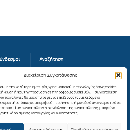
Σύνδεσμοι
Αναζήτηση
Απορρήτου
Διαχείριση Συγκατάθεσης
ης
χουμε την καλύτερη εμπειρία, χρησιμοποιούμε τεχνολογίες όπως cookies
οθήκευση ή/και την πρόσβαση σε πληροφορίες συσκευών. Η συγκατάθεση
ίας
λόγω τεχνολογίες θα μας επιτρέψει να επεξεργαστούμε δεδομένα
ookies
 χαρακτήρα, όπως συμπεριφορά περιήγησης ή μοναδικά αναγνωριστικά σε
Ακολουθήστε μας
στότοπο. Η μη συγκατάθεση ή η ανάκληση της συγκατάθεσης, μπορεί να
ρνητικά ορισμένες λειτουργίες και δυνατότητες.
οδοχή
Δεν αποδέχομαι
Προβολή προτιμήσεων