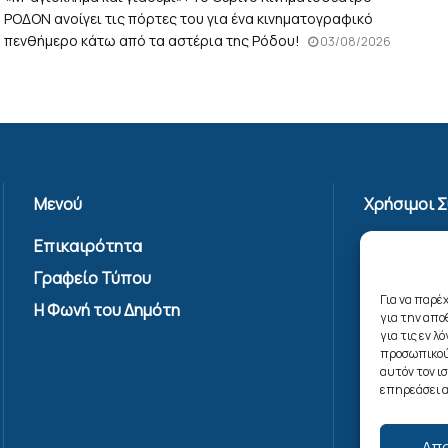
ΡΟΔΟΝ ανοίγει τις πόρτες του για ένα κινηματογραφικό
πενθήμερο κάτω από τα αστέρια της Ρόδου!
03/08/2026
Μενού
Χρήσιμοι 
Επικαιρότητα
Πολιτική 
Γραφείο Τύπου
Όροι Χρήσ
Υπηρεσίας
Για να παρέ
Η Φωνή του Δημότη
για την απ
Επικοινων
για τις εν 
Πολιτική C
προσωπικού
αυτόν τον ι
(ΕΕ)
επηρεάσει α
Απ