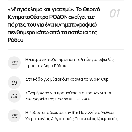
«Μ’ αγιόκλημα και γιασεμί»: Το Θερινό
Κινηματοθέατρο ΡΟΔΟΝ ανοίγει τις
πόρτες του για ένα κινηματογραφικό
πενθήμερο κάτω από τα αστέρια της
Ρόδου!
Ηλεκτρονική εξυπηρέτηση πολιτών για οφειλές
προς τον Δήμο Ρόδου
Στη Ρόδο για μία ακόμη χρονιά το Super Cup
«Ενημέρωση για προμήθεια εισιτηρίων για τα
λεωφορεία της πρώην ΔΕΣ ΡΟΔΑ»
Η Ρόδος υποδέχεται την 61η Πανελλήνια Έκθεση
Χειροτεχνίας & Αγροτικής Οικονομίας Κρεμαστής