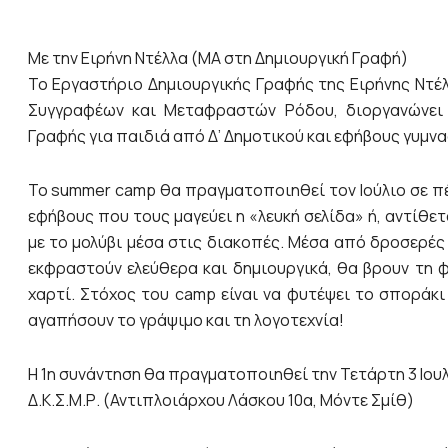
Με την Ειρήνη Ντέλλα (ΜΑ στη Δημιουργική Γραφή)
Το Εργαστήριο Δημιουργικής Γραφής της Ειρήνης Ντέλ
Συγγραφέων και Μεταφραστών Ρόδου, διοργανώνει
Γραφής για παιδιά από Δ’ Δημοτικού και εφήβους γυμνα
Το summer camp θα πραγματοποιηθεί τον Ιούλιο σε πέ
εφήβους που τους μαγεύει η «λευκή σελίδα» ή, αντίθε
με το μολύβι μέσα στις διακοπές. Μέσα από δροσερές 
εκφραστούν ελεύθερα και δημιουργικά, θα βρουν τη 
χαρτί. Στόχος του camp είναι να φυτέψει το σποράκι
αγαπήσουν το γράψιμο και τη λογοτεχνία!
Η 1η συνάντηση θα πραγματοποιηθεί την Τετάρτη 3 Ιουλ
Δ.Κ.Σ.Μ.Ρ. (Αντιπλοιάρχου Λάσκου 10α, Μόντε Σμίθ)