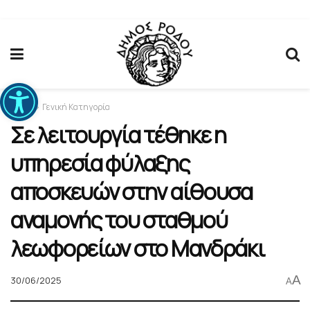
Ανοίξτε τη γραμμή εργαλείων
Home
Γενική Κατηγορία
Σε λειτουργία τέθηκε η
υπηρεσία φύλαξης
αποσκευών στην αίθουσα
αναμονής του σταθμού
λεωφορείων στο Μανδράκι
A
30/06/2025
A