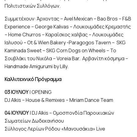
Πολιτιστικών Συλλόγων.
Συμμετέχουν: Άρχοντας – Avel Mexican – Bao Bros – F&B
Experience – George Kalivas – Λουκουμάδες Κρεμαστής
– Home Churros – Καραΐσκος χαλβας – Λουκουμάδες
Ιαλυσού – Ot & Wien Bakery -Paragogos Tavern – SKG
Kaminada Sweet – SKG Corn Dogs on Wheels – Το
Σουβλάκι του Νικόλα – Voreia Bar. Αρβανίτη κόσμημα –
Handmade Amigurumi by Lilly.
Καλλιτεχνικό Πρόγραμμα
03 ΙΟΥΛΙΟΥ
| OPENING
DJ Alkis – House & Remixes – Miriam Dance Team
04 ΙΟΥΛΙΟΥ
| DJ Alkis – Ομοσπονδία Παροικιακών
Σωματείων Δωδεκανήσου
Σύλλογος Λερίων Ρόδου «Μανουσάκια» Live