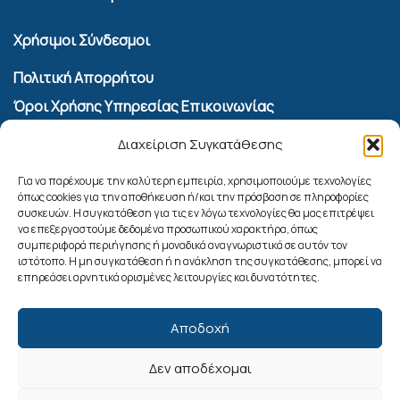
Χρήσιμοι Σύνδεσμοι
Πολιτική Απορρήτου
Όροι Χρήσης Υπηρεσίας Επικοινωνίας
Πολιτική Cookies (ΕΕ)
Διαχείριση Συγκατάθεσης
Αναζήτηση
Για να παρέχουμε την καλύτερη εμπειρία, χρησιμοποιούμε τεχνολογίες
όπως cookies για την αποθήκευση ή/και την πρόσβαση σε πληροφορίες
συσκευών. Η συγκατάθεση για τις εν λόγω τεχνολογίες θα μας επιτρέψει
να επεξεργαστούμε δεδομένα προσωπικού χαρακτήρα, όπως
συμπεριφορά περιήγησης ή μοναδικά αναγνωριστικά σε αυτόν τον
ιστότοπο. Η μη συγκατάθεση ή η ανάκληση της συγκατάθεσης, μπορεί να
επηρεάσει αρνητικά ορισμένες λειτουργίες και δυνατότητες.
Αποδοχή
Δεν αποδέχομαι
Ακολουθήστε μας