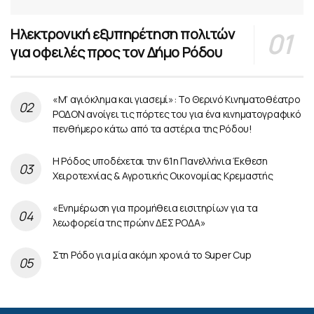
Ηλεκτρονική εξυπηρέτηση πολιτών
για οφειλές προς τον Δήμο Ρόδου
«Μ’ αγιόκλημα και γιασεμί»: Το Θερινό Κινηματοθέατρο
ΡΟΔΟΝ ανοίγει τις πόρτες του για ένα κινηματογραφικό
πενθήμερο κάτω από τα αστέρια της Ρόδου!
Η Ρόδος υποδέχεται την 61η Πανελλήνια Έκθεση
Χειροτεχνίας & Αγροτικής Οικονομίας Κρεμαστής
«Ενημέρωση για προμήθεια εισιτηρίων για τα
λεωφορεία της πρώην ΔΕΣ ΡΟΔΑ»
Στη Ρόδο για μία ακόμη χρονιά το Super Cup