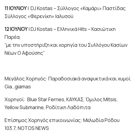
11 ΙΟΥΛΙΟΥ
| DJ Kostas – Σύλλογος «Καμάρι» Παστίδας
Σύλλογος «Φερενίκη» Ιαλυσού
12 ΙΟΥΛΙΟΥ
| DJ Kostas – Ελληνικά Hits – Κασιώτικη
Παρέα,
“με την υποστήριξη και χορηγία του Συλλόγου Κασίων
Νέων Ο Αφούσης”
Μεγάλος Χορηγός: Παραδοσιακά αναψυκτικά και χυμοί
Gia…giamas
Χορηγοί: Blue Star Ferries, ΚΑΥΚΑΣ, Όμιλος Mitsis,
Yellow Submarine, Ροδίτικη Λαδόπιτα
Επίσημος Χορηγός επικοινωνίας: Μελωδία Ρόδου
103.7, NOTOS NEWS