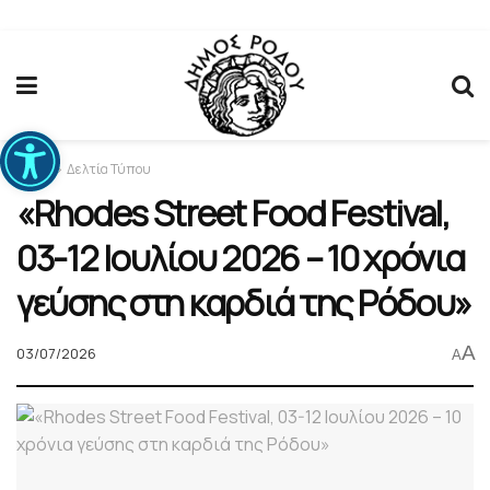
Ανοίξτε τη γραμμή εργαλείων
Home
Δελτία Τύπου
«Rhodes Street Food Festival,
03-12 Ιουλίου 2026 – 10 χρόνια
γεύσης στη καρδιά της Ρόδου»
A
03/07/2026
A