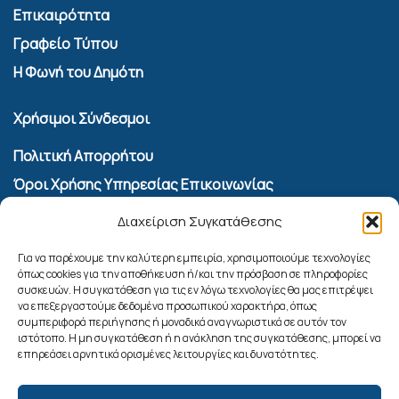
Επικαιρότητα
Γραφείο Τύπου
Η Φωνή του Δημότη
Χρήσιμοι Σύνδεσμοι
Πολιτική Απορρήτου
Όροι Χρήσης Υπηρεσίας Επικοινωνίας
Πολιτική Cookies (ΕΕ)
Διαχείριση Συγκατάθεσης
Αναζήτηση
Για να παρέχουμε την καλύτερη εμπειρία, χρησιμοποιούμε τεχνολογίες
όπως cookies για την αποθήκευση ή/και την πρόσβαση σε πληροφορίες
συσκευών. Η συγκατάθεση για τις εν λόγω τεχνολογίες θα μας επιτρέψει
να επεξεργαστούμε δεδομένα προσωπικού χαρακτήρα, όπως
συμπεριφορά περιήγησης ή μοναδικά αναγνωριστικά σε αυτόν τον
ιστότοπο. Η μη συγκατάθεση ή η ανάκληση της συγκατάθεσης, μπορεί να
επηρεάσει αρνητικά ορισμένες λειτουργίες και δυνατότητες.