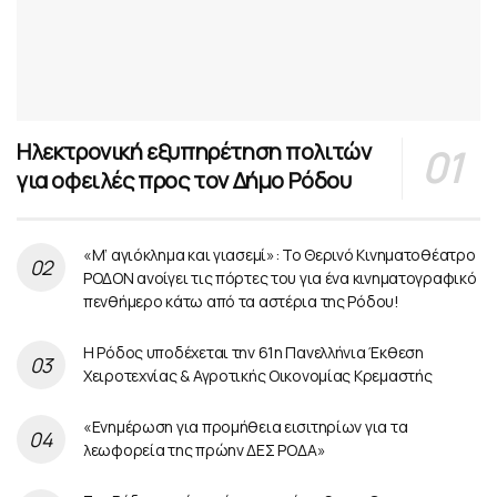
Ηλεκτρονική εξυπηρέτηση πολιτών
για οφειλές προς τον Δήμο Ρόδου
«Μ’ αγιόκλημα και γιασεμί»: Το Θερινό Κινηματοθέατρο
ΡΟΔΟΝ ανοίγει τις πόρτες του για ένα κινηματογραφικό
πενθήμερο κάτω από τα αστέρια της Ρόδου!
Η Ρόδος υποδέχεται την 61η Πανελλήνια Έκθεση
Χειροτεχνίας & Αγροτικής Οικονομίας Κρεμαστής
«Ενημέρωση για προμήθεια εισιτηρίων για τα
λεωφορεία της πρώην ΔΕΣ ΡΟΔΑ»