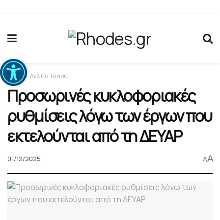
Ανοίξτε τη γραμμή εργαλείων
Home
Δελτία Τύπου
Προσωρινές κυκλοφοριακές
ρυθμίσεις λόγω των έργων που
εκτελούνται από τη ΔΕΥΑΡ
A
01/12/2025
A