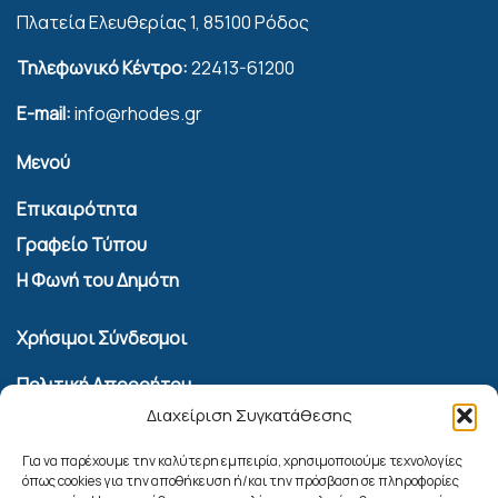
Πλατεία Ελευθερίας 1, 85100 Ρόδος
Τηλεφωνικό Κέντρο:
22413-61200
E-mail:
info@rhodes.gr
Μενού
Επικαιρότητα
Γραφείο Τύπου
Η Φωνή του Δημότη
Χρήσιμοι Σύνδεσμοι
Πολιτική Απορρήτου
Διαχείριση Συγκατάθεσης
Όροι Χρήσης Υπηρεσίας Επικοινωνίας
Πολιτική Cookies (ΕΕ)
Για να παρέχουμε την καλύτερη εμπειρία, χρησιμοποιούμε τεχνολογίες
όπως cookies για την αποθήκευση ή/και την πρόσβαση σε πληροφορίες