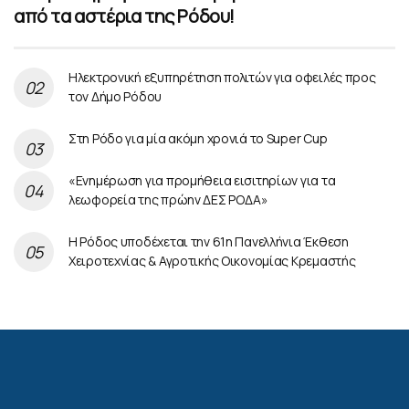
από τα αστέρια της Ρόδου!
Ηλεκτρονική εξυπηρέτηση πολιτών για οφειλές προς
τον Δήμο Ρόδου
Στη Ρόδο για μία ακόμη χρονιά το Super Cup
«Ενημέρωση για προμήθεια εισιτηρίων για τα
λεωφορεία της πρώην ΔΕΣ ΡΟΔΑ»
Η Ρόδος υποδέχεται την 61η Πανελλήνια Έκθεση
Χειροτεχνίας & Αγροτικής Οικονομίας Κρεμαστής