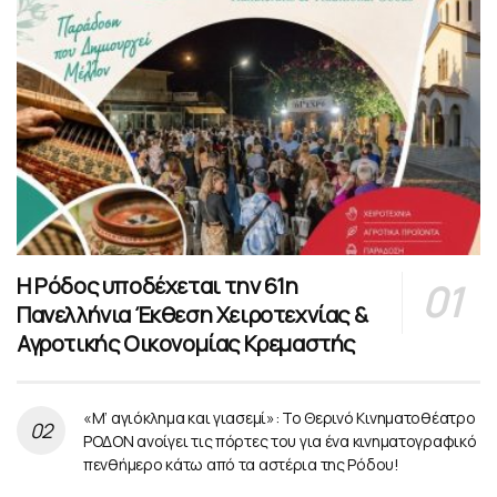
Η Ρόδος υποδέχεται την 61η
Πανελλήνια Έκθεση Χειροτεχνίας &
Αγροτικής Οικονομίας Κρεμαστής
«Μ’ αγιόκλημα και γιασεμί»: Το Θερινό Κινηματοθέατρο
ΡΟΔΟΝ ανοίγει τις πόρτες του για ένα κινηματογραφικό
πενθήμερο κάτω από τα αστέρια της Ρόδου!