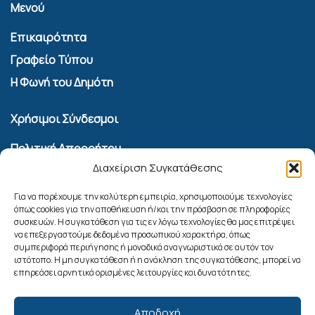
Μενού
Επικαιρότητα
Γραφείο Τύπου
Η Φωνή του Δημότη
Χρήσιμοι Σύνδεσμοι
Πολιτική Απορρήτου
Διαχείριση Συγκατάθεσης
Όροι Χρήσης Υπηρεσίας Επικοινωνίας
Πολιτική Cookies (ΕΕ)
Για να παρέχουμε την καλύτερη εμπειρία, χρησιμοποιούμε τεχνολογίες
όπως cookies για την αποθήκευση ή/και την πρόσβαση σε πληροφορίες
συσκευών. Η συγκατάθεση για τις εν λόγω τεχνολογίες θα μας επιτρέψει
Αναζήτηση
να επεξεργαστούμε δεδομένα προσωπικού χαρακτήρα, όπως
συμπεριφορά περιήγησης ή μοναδικά αναγνωριστικά σε αυτόν τον
ιστότοπο. Η μη συγκατάθεση ή η ανάκληση της συγκατάθεσης, μπορεί να
επηρεάσει αρνητικά ορισμένες λειτουργίες και δυνατότητες.
Αποδοχή