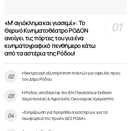
«Μ’ αγιόκλημα και γιασεμί»: Το
Θερινό Κινηματοθέατρο ΡΟΔΟΝ
ανοίγει τις πόρτες του για ένα
κινηματογραφικό πενθήμερο κάτω
από τα αστέρια της Ρόδου!
Ηλεκτρονική εξυπηρέτηση πολιτών για οφειλές προς
τον Δήμο Ρόδου
Η Ρόδος υποδέχεται την 61η Πανελλήνια Έκθεση
Χειροτεχνίας & Αγροτικής Οικονομίας Κρεμαστής
«Ενημέρωση για προμήθεια εισιτηρίων για τα
λεωφορεία της πρώην ΔΕΣ ΡΟΔΑ»