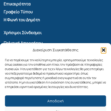
Επικαιρότητα
Γραφείο Τύπου
Η Φωνή του Δημότη
Χρήσιμοι Σύνδεσμοι
Πολιτική Απορρήτου
Διαχείριση Συγκατάθεσης
Όροι Χρήσης Υπηρεσίας Επικοινωνίας
Πολιτική Cookies (ΕΕ)
Για να παρέχουμε την καλύτερη εμπειρία, χρησιμοποιούμε τεχνολογίες
όπως cookies για την αποθήκευση ή/και την πρόσβαση σε πληροφορίες
συσκευών. Η συγκατάθεση για τις εν λόγω τεχνολογίες θα μας επιτρέψει
Αναζήτηση
να επεξεργαστούμε δεδομένα προσωπικού χαρακτήρα, όπως
συμπεριφορά περιήγησης ή μοναδικά αναγνωριστικά σε αυτόν τον
ιστότοπο. Η μη συγκατάθεση ή η ανάκληση της συγκατάθεσης, μπορεί να
επηρεάσει αρνητικά ορισμένες λειτουργίες και δυνατότητες.
Αποδοχή