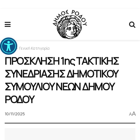
Ανοίξτε τη γραμμή εργαλείων
Home
Γενική Κατηγορία
ΠΡΟΣΚΛΗΣΗ 1ης ΤΑΚΤΙΚΗΣ
ΣΥΝΕΔΡΙΑΣΗΣ ΔΗΜΟΤΙΚΟΥ
ΣΥΜΟΥΛΙΟΥ ΝΕΩΝ ΔΗΜΟΥ
ΡΟΔΟΥ
A
10/11/2025
A