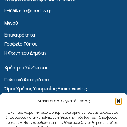
E-mail:
info@rhodes.gr
Μενού
Επικαιρότητα
Γραφείο Τύπου
Η Φωνή του Δημότη
Χρήσιμοι Σύνδεσμοι
Πολιτική Απορρήτου
Όροι Χρήσης Υπηρεσίας Επικοινωνίας
Πολιτική Cookies (ΕΕ)
Διαχείριση Συγκατάθεσης
Αναζήτηση
Για να παρέχουμε την καλύτερη εμπειρία, χρησιμοποιούμε τεχνολογίες
όπως cookies για την αποθήκευση ή/και την πρόσβαση σε πληροφορίες
συσκευών. Η συγκατάθεση για τις εν λόγω τεχνολογίες θα μας επιτρέψει