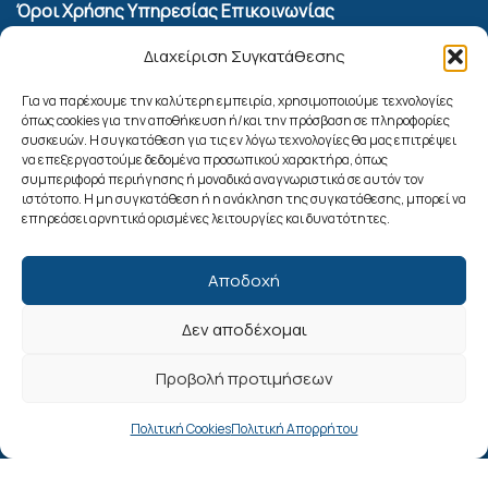
Όροι Χρήσης Υπηρεσίας Επικοινωνίας
Πολιτική Cookies (ΕΕ)
Διαχείριση Συγκατάθεσης
Αναζήτηση
Για να παρέχουμε την καλύτερη εμπειρία, χρησιμοποιούμε τεχνολογίες
όπως cookies για την αποθήκευση ή/και την πρόσβαση σε πληροφορίες
συσκευών. Η συγκατάθεση για τις εν λόγω τεχνολογίες θα μας επιτρέψει
να επεξεργαστούμε δεδομένα προσωπικού χαρακτήρα, όπως
συμπεριφορά περιήγησης ή μοναδικά αναγνωριστικά σε αυτόν τον
ιστότοπο. Η μη συγκατάθεση ή η ανάκληση της συγκατάθεσης, μπορεί να
επηρεάσει αρνητικά ορισμένες λειτουργίες και δυνατότητες.
Αποδοχή
Δεν αποδέχομαι
Ακολουθήστε μας
Προβολή προτιμήσεων
Πολιτική Cookies
Πολιτική Απορρήτου
© 2025. Δήμος Ρόδου. All Rights Reserved.