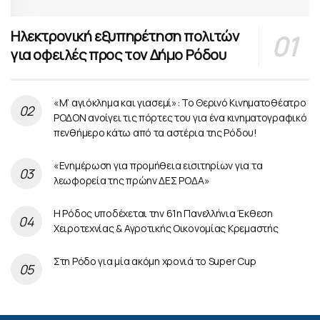
Ηλεκτρονική εξυπηρέτηση πολιτών
για οφειλές προς τον Δήμο Ρόδου
«Μ’ αγιόκλημα και γιασεμί»: Το Θερινό Κινηματοθέατρο
ΡΟΔΟΝ ανοίγει τις πόρτες του για ένα κινηματογραφικό
πενθήμερο κάτω από τα αστέρια της Ρόδου!
«Ενημέρωση για προμήθεια εισιτηρίων για τα
λεωφορεία της πρώην ΔΕΣ ΡΟΔΑ»
Η Ρόδος υποδέχεται την 61η Πανελλήνια Έκθεση
Χειροτεχνίας & Αγροτικής Οικονομίας Κρεμαστής
Στη Ρόδο για μία ακόμη χρονιά το Super Cup