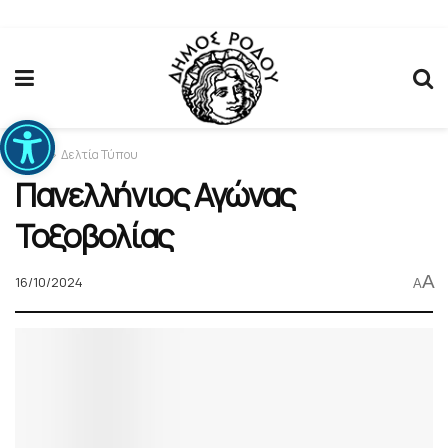
Ανοίξτε τη γραμμή εργαλείων
Home
Δελτία Τύπου
Πανελλήνιος Αγώνας
Τοξοβολίας
A
16/10/2024
A