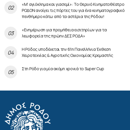
«Μ’ αγιόκλημα και γιασεμί»: Το Θερινό Κινηματοθέατρο
ΡΟΔΟΝ ανοίγει τις πόρτες του για ένα κινηματογραφικό
πενθήμερο κάτω από τα αστέρια της Ρόδου!
«Ενημέρωση για προμήθεια εισιτηρίων για τα
λεωφορεία της πρώην ΔΕΣ ΡΟΔΑ»
Η Ρόδος υποδέχεται την 61η Πανελλήνια Έκθεση
Χειροτεχνίας & Αγροτικής Οικονομίας Κρεμαστής
Στη Ρόδο για μία ακόμη χρονιά το Super Cup