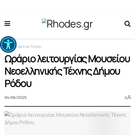
Ανοίξτε τη γραμμή εργαλείων
Home
Δελτία Τύπου
Ωράριο λειτουργίας Μουσείου
Νεοελληνικής Τέχνης Δήμου
Ρόδου
A
04/06/2025
A