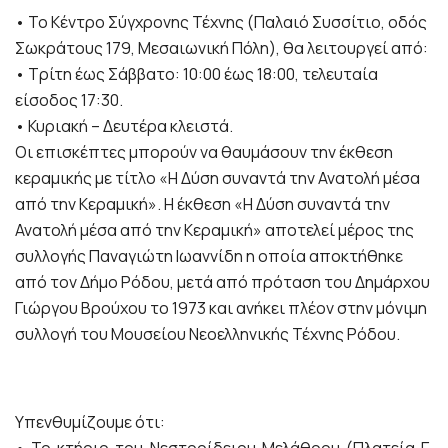
• Το Κέντρο Σύγχρονης Τέχνης (Παλαιό Συσσίτιο, οδός
Σωκράτους 179, Μεσαιωνική Πόλη), θα λειτουργεί από:
• Τρίτη έως Σάββατο: 10:00 έως 18:00, τελευταία
είσοδος 17:30.
• Κυριακή – Δευτέρα κλειστά.
Οι επισκέπτες μπορούν να θαυμάσουν την έκθεση
κεραμικής με τίτλο «Η Δύση συναντά την Ανατολή μέσα
από την Κεραμική». Η έκθεση «Η Δύση συναντά την
Ανατολή μέσα από την Κεραμική» αποτελεί μέρος της
συλλογής Παναγιώτη Ιωαννίδη η οποία αποκτήθηκε
από τον Δήμο Ρόδου, μετά από πρόταση του Δημάρχου
Γιώργου Βρούχου το 1973 και ανήκει πλέον στην μόνιμη
συλλογή του Μουσείου Νεοελληνικής Τέχνης Ρόδου.
Υπενθυμίζουμε ότι:
• Το κτήριο του Νεστορίδειου Μελάθρου (Πλατεία Γ.