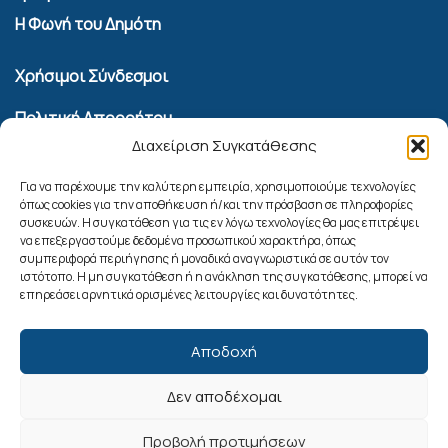
Η Φωνή του Δημότη
Χρήσιμοι Σύνδεσμοι
Πολιτική Απορρήτου
Διαχείριση Συγκατάθεσης
Όροι Χρήσης Υπηρεσίας Επικοινωνίας
Πολιτική Cookies (ΕΕ)
Για να παρέχουμε την καλύτερη εμπειρία, χρησιμοποιούμε τεχνολογίες
όπως cookies για την αποθήκευση ή/και την πρόσβαση σε πληροφορίες
συσκευών. Η συγκατάθεση για τις εν λόγω τεχνολογίες θα μας επιτρέψει
Αναζήτηση
να επεξεργαστούμε δεδομένα προσωπικού χαρακτήρα, όπως
συμπεριφορά περιήγησης ή μοναδικά αναγνωριστικά σε αυτόν τον
ιστότοπο. Η μη συγκατάθεση ή η ανάκληση της συγκατάθεσης, μπορεί να
επηρεάσει αρνητικά ορισμένες λειτουργίες και δυνατότητες.
Αποδοχή
Δεν αποδέχομαι
Ακολουθήστε μας
Προβολή προτιμήσεων