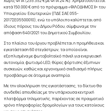
χωρίς ΦΠΑ (235.352 € με ΦΠΑ 24 %). Xρηματοδοτείται
κατά 150.000 € από το πρόγραμμα «ΦΙΛΟΔΗΜΟΣ II» του
Υπουργείου Εσωτερικών (ΠΔΕ ΣΑΕ 055-
2017ΣΕ05500010), ενώ το υπόλοιπο καλύπτεται από
ίδιους πόρους του Δήμου Ρόδου, σύμφωνα με την
απόφαση 640/2021 του Δημοτικού Συμβουλίου.
Στο πλαίσιο του έργου προβλέπεται η προμήθεια και
εγκατάσταση 60 στεγάστρων, τα οποία είναι
εξοπλισμένα με φωτοβολταϊκό πάνελ για ενεργειακή
αυτονομία, φωτισμό LED, θύρες φόρτισης έξυπνων
συσκευών, καθώς και εργονομικό σχεδιασμό πλήρως
προσβάσιμο σε άτομα με αναπηρία.
Με την ολοκλήρωση της εγκατάστασης, το δίκτυο θα
συνδεθεί απευθείας με την υπάρχουσα κεντρική
πλατφόρμα τηλεματικής, παρέχοντας σε πραγματικό
χρόνο πληροφορίες δρομολογίων για τους κατοίκους