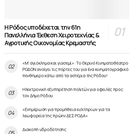
Η Ρόδος υποδέχεται την 61η
Πανελλήνια Έκθεση Χειροτεχνίας &
Αγροτικής Οικονομίας Κρεμαστής
«Μ’ αγιόκλημα και γιασεμί»: Το Θερινό Κινηματοθέατρο
ΡΟΔΟΝ ανοίγει τις πόρτες του για ένα κινηματογραφικό
πενθήμερο κάτω από τα αστέρια της Ρόδου!
Ηλεκτρονική εξυπηρέτηση πολιτών για οφειλές προς
τον Δήμο Ρόδου
«Ενημέρωση για προμήθεια εισιτηρίων για τα
λεωφορεία της πρώην ΔΕΣ ΡΟΔΑ»
Διακοπή υδροδότησης