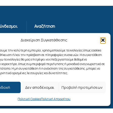
Σύνδεσμοι
Αναζήτηση
Απορρήτου
Διαχείριση Συγκατάθεσης
ης
χουμε την καλύτερη εμπειρία, χρησιμοποιούμε τεχνολογίες όπως cookies
οθήκευση ή/και την πρόσβαση σε πληροφορίες συσκευών. Η συγκατάθεση
ίας
λόγω τεχνολογίες θα μας επιτρέψει να επεξεργαστούμε δεδομένα
ookies
 χαρακτήρα, όπως συμπεριφορά περιήγησης ή μοναδικά αναγνωριστικά σε
Ακολουθήστε μας
στότοπο. Η μη συγκατάθεση ή η ανάκληση της συγκατάθεσης, μπορεί να
ρνητικά ορισμένες λειτουργίες και δυνατότητες.
οδοχή
Δεν αποδέχομαι
Προβολή προτιμήσεων
Πολιτική Cookies
Πολιτική Απορρήτου