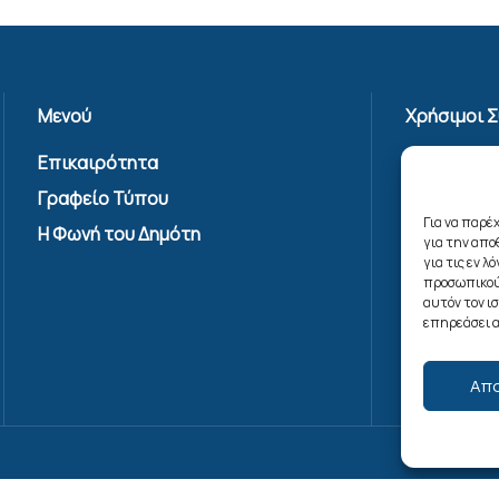
Μενού
Χρήσιμοι 
Επικαιρότητα
Πολιτική 
Γραφείο Τύπου
Όροι Χρήσ
Υπηρεσίας
Για να παρέ
Η Φωνή του Δημότη
για την απ
Επικοινων
για τις εν 
Πολιτική C
προσωπικού
αυτόν τον ι
(ΕΕ)
επηρεάσει α
Απ