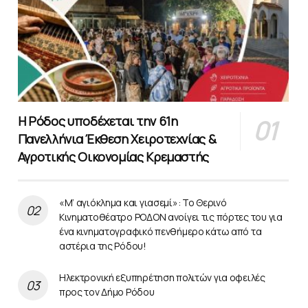
Η Ρόδος υποδέχεται την 61η
Πανελλήνια Έκθεση Χειροτεχνίας &
Αγροτικής Οικονομίας Κρεμαστής
«Μ’ αγιόκλημα και γιασεμί»: Το Θερινό
Κινηματοθέατρο ΡΟΔΟΝ ανοίγει τις πόρτες του για
ένα κινηματογραφικό πενθήμερο κάτω από τα
αστέρια της Ρόδου!
Ηλεκτρονική εξυπηρέτηση πολιτών για οφειλές
προς τον Δήμο Ρόδου