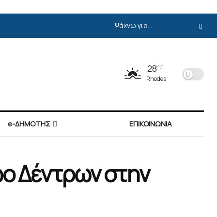
28
°C
Rhodes
e-ΔΗΜΟΤΗΣ
ΕΠΙΚΟΙΝΩΝΙΑ
ο Δέντρων στην