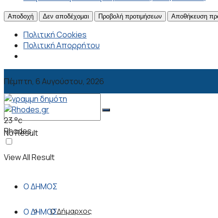
Αποδοχή
Δεν αποδέχομαι
Προβολή προτιμήσεων
Αποθήκευση πρ
Πολιτική Cookies
Πολιτική Απορρήτου
Πέμπτη, 6 Αυγούστου, 2026
23
°c
Rhodes
No Result
View All Result
Ο ΔΗΜΟΣ
Ο Δήμαρχος
Ο ΔΗΜΟΣ