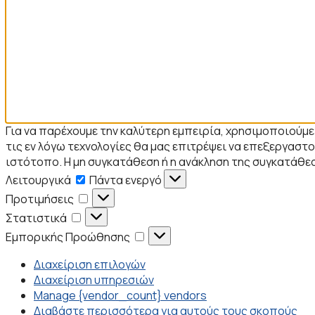
Για να παρέχουμε την καλύτερη εμπειρία, χρησιμοποιούμ
τις εν λόγω τεχνολογίες θα μας επιτρέψει να επεξεργα
ιστότοπο. Η μη συγκατάθεση ή η ανάκληση της συγκατάθεσ
Λειτουργικά
Λειτουργικά
Πάντα ενεργό
Προτιμήσεις
Προτιμήσεις
Στατιστικά
Στατιστικά
Εμπορικής
Εμπορικής Προώθησης
Προώθησης
Διαχείριση επιλογών
Διαχείριση υπηρεσιών
Manage {vendor_count} vendors
Διαβάστε περισσότερα για αυτούς τους σκοπούς