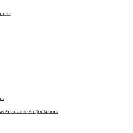
ροπής
ου
ωής
ν Επιτροπής Διαβούλευσης