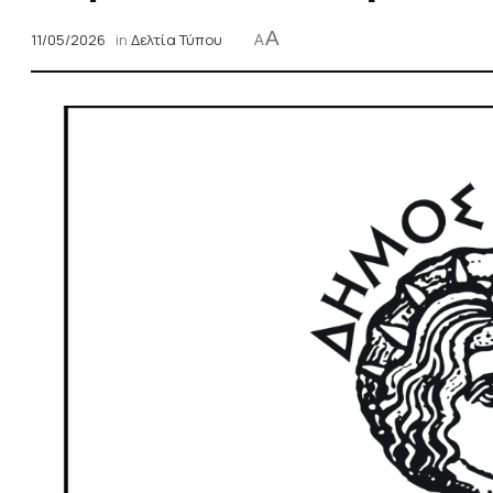
A
11/05/2026
in
Δελτία Τύπου
A