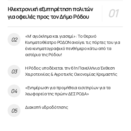
Ηλεκτρονική εξυπηρέτηση πολιτών
για οφειλές προς τον Δήμο Ρόδου
«Μ’ αγιόκλημα και γιασεμί»: Το Θερινό
Κινηματοθέατρο ΡΟΔΟΝ ανοίγει τις πόρτες του για
ένα κινηματογραφικό πενθήμερο κάτω από τα
αστέρια της Ρόδου!
Η Ρόδος υποδέχεται την 61η Πανελλήνια Έκθεση
Χειροτεχνίας & Αγροτικής Οικονομίας Κρεμαστής
«Ενημέρωση για προμήθεια εισιτηρίων για τα
λεωφορεία της πρώην ΔΕΣ ΡΟΔΑ»
Διακοπή υδροδότησης