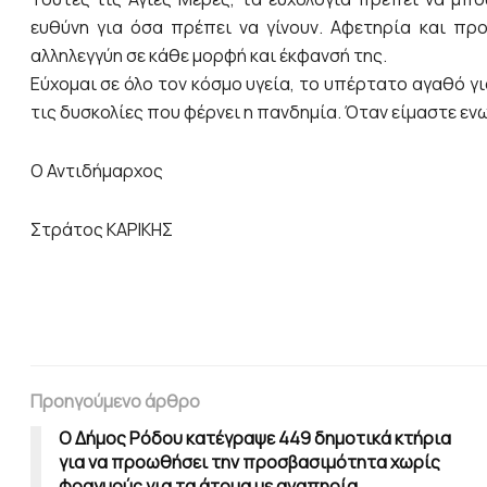
ευθύνη για όσα πρέπει να γίνουν. Αφετηρία και πρ
αλληλεγγύη σε κάθε μορφή και έκφανσή της.
Εύχομαι σε όλο τον κόσμο υγεία, το υπέρτατο αγαθό γ
τις δυσκολίες που φέρνει η πανδημία. Όταν είμαστε ενω
Ο Αντιδήμαρχος
Στράτος ΚΑΡΙΚΗΣ
Προηγούμενο άρθρο
Ο Δήμος Ρόδου κατέγραψε 449 δημοτικά κτήρια
για να προωθήσει την προσβασιμότητα χωρίς
φραγμούς για τα άτομα με αναπηρία