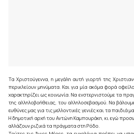
Τα Χριστούγεννα, η μεγάλη αυτή γιορτή της Χριστια
περικλείουν μηνύματα. Και για μία ακόμα φορά οφείλ
χαρακτηρίζει ως κοινωνία. Να ενστερνιστούμε τα πρα
της αλληλοβοήθειας, του αλληλοσεβασμού. Να βάλουμ
ευθύνες μας για τις μελλοντικές γενιές και τα παιδιά
Η δημοτική αρχή του Αντώνη Καμπουράκη, κι εγώ προσ
αλλάζουν ριζικά τα πράγματα στη Ρόδο.
Τούτες τις Άγιες Μέρες, τα ευχολόγια πρέπει να μπο