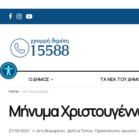
Ανοίξτε τη γραμμή εργαλείων
Ο ΔΗΜΟΣ
ΤΑ ΝΕΑ ΤΟΥ ΔΗΜ
Home
Αντιδημαρχίες
Μήνυμα Χριστουγένν
27/12/2021
in
Αντιδημαρχίες
,
Δελτία Τύπου
,
Προσχολικής αγωγής,