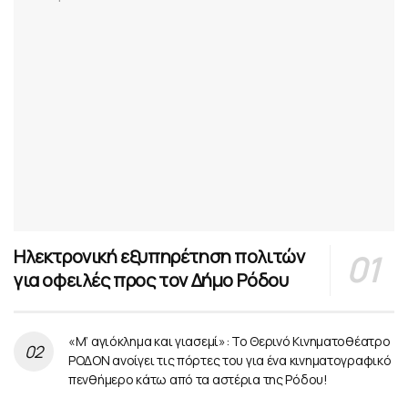
Ηλεκτρονική εξυπηρέτηση πολιτών
για οφειλές προς τον Δήμο Ρόδου
«Μ’ αγιόκλημα και γιασεμί»: Το Θερινό Κινηματοθέατρο
ΡΟΔΟΝ ανοίγει τις πόρτες του για ένα κινηματογραφικό
πενθήμερο κάτω από τα αστέρια της Ρόδου!