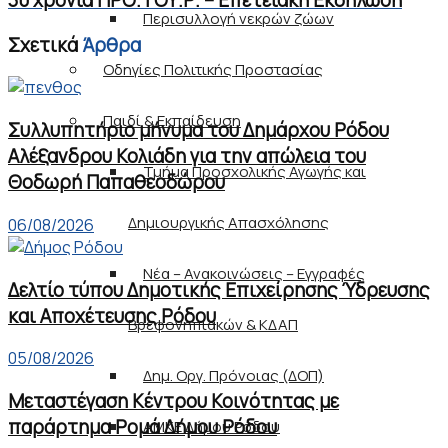
30 χρόνια ΠΡΟ.ΤΟΥ.Ρ. – Επετειακή Εκδήλωση
Περισυλλογή νεκρών ζώων
Σχετικά
Άρθρα
Οδηγίες Πολιτικής Προστασίας
Παιδί & Εκπαίδευση
Συλλυπητήριο μήνυμα του Δημάρχου Ρόδου
Αλέξανδρου Κολιάδη για την απώλεια του
Τμήμα Προσχολικής Αγωγής και
Θοδωρή Παπαθεοδώρου
Δημιουργικής Απασχόλησης
06/08/2026
Νέα – Ανακοινώσεις – Εγγραφές
Δελτίο τύπου Δημοτικής Επιχείρησης Ύδρευσης
και Αποχέτευσης Ρόδου
Βρεφονηπιακών & ΚΔΑΠ
05/08/2026
Δημ. Οργ. Πρόνοιας (ΔΟΠ)
Μεταστέγαση Κέντρου Κοινότητας με
παράρτημα Ρομά Δήμου Ρόδου
ΑΜΚΕ Δήμου Ρόδου