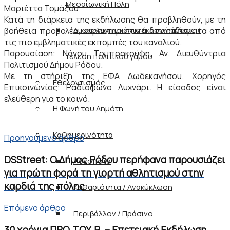
Μεσαιωνική Πόλη
Μαριέττα Τομάζου
Κατά τη διάρκεια της εκδήλωσης θα προβληθούν, με τη
Δικαιολογητικά για εκδοσή άδειας /
βοήθεια προβολέα, χαρακτηριστικά αποσπάσματα από
τις πιο εμβληματικές εκπομπές του καναλιού.
Παρουσίαση: Νάνσυ Τρυποσκούφη, Αν. Διευθύντρια
τέλεση πολιτικού γάμου
Πολιτισμού Δήμου Ρόδου.
Με τη στήριξη της ΕΦΑ Δωδεκανήσου. Χορηγός
Εθελοντισμός
Επικοινωνίας: Ραδιόφωνο Λυχνάρι. Η είσοδος είναι
ελεύθερη για το κοινό.
Η Φωνή του Δημότη
Καθημερινότητα
Προηγούμενο άρθρο
DSStreet: Ο Δήμος Ρόδου περήφανα παρουσιάζει
Αδέσποτα
για πρώτη φορά τη γιορτή αθλητισμού στην
καρδιά της πόλης
Καθαριότητα / Ανακύκλωση
Επόμενο άρθρο
Περιβάλλον / Πράσινο