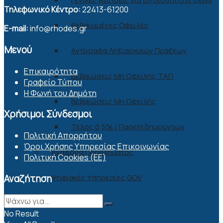
Τηλεφωνικό Κέντρο:
22413-61200
Βεβαιωμένες Οφειλές
E-mail:
info@rhodes.gr
Μενού
Αντίγραφα Ληξιαρχικών Πράξεων
Επικαιρότητα
Βεβαιώσεις Μη Οφειλής ΤΑΠ
Γραφείο Τύπου
Η Φωνή του Δημότη
Βεβαιώσεις Μη Οφειλής
Χρήσιμοι Σύνδεσμοι
Τέλος 0,5% / Παρεπιδημούντων
Πολιτική Απορρήτου
Όροι Χρήσης Υπηρεσίας Επικοινωνίας
Αναφορά Προβλήματος
Πολιτική Cookies (ΕΕ)
Αναζήτηση
Ψηφιακές Υπηρεσίες GOV
ΕΠΙΚΟΙΝΩΝΙΑ
No Result