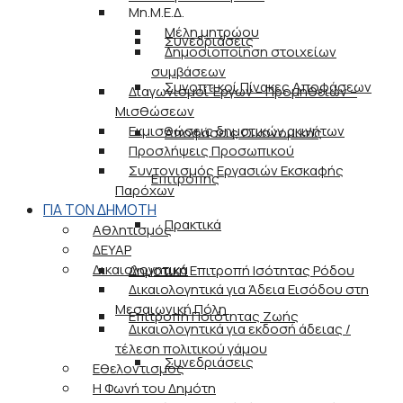
Μη.Μ.Ε.Δ.
Μέλη μητρώου
Συνεδριάσεις
Δημοσιοποίηση στοιχείων
συμβάσεων
Συνοπτικοί Πίνακες Αποφάσεων
Διαγωνισμοί Έργων – Προμηθειών –
Μισθώσεων
Εκμισθώσεις δημοτικών ακινήτων
Αποφάσεις Οικονομικής
Προσλήψεις Προσωπικού
Συντονισμός Εργασιών Εκσκαφής
Επιτροπής
Παρόχων
ΓΙΑ ΤΟΝ ΔΗΜΟΤΗ
Πρακτικά
Αθλητισμός
ΔΕΥΑΡ
Δικαιολογητικά
Δημοτική Επιτροπή Ισότητας Ρόδου
Δικαιολογητικά για Άδεια Εισόδου στη
Μεσαιωνική Πόλη
Επιτροπή Ποιότητας Ζωής
Δικαιολογητικά για εκδοσή άδειας /
τέλεση πολιτικού γάμου
Συνεδριάσεις
Εθελοντισμός
Η Φωνή του Δημότη