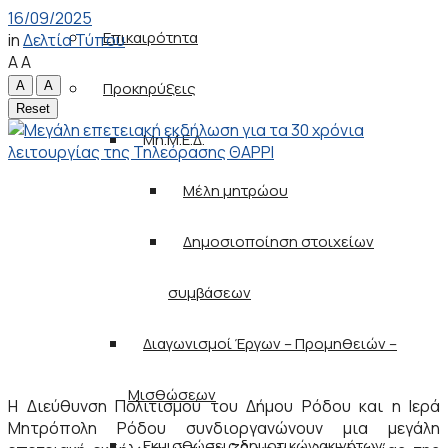
16/09/2025
Επικαιρότητα
in
Δελτία Τύπου
A
A
A
A
Προκηρύξεις
Reset
Μη.Μ.Ε.Δ.
Μέλη μητρώου
Δημοσιοποίηση στοιχείων
συμβάσεων
Διαγωνισμοί Έργων – Προμηθειών –
Μισθώσεων
Η Διεύθυνση Πολιτισμού του Δήμου Ρόδου και η Ιερά
Μητρόπολη Ρόδου συνδιοργανώνουν μια μεγάλη
Εκμισθώσεις δημοτικών ακινήτων