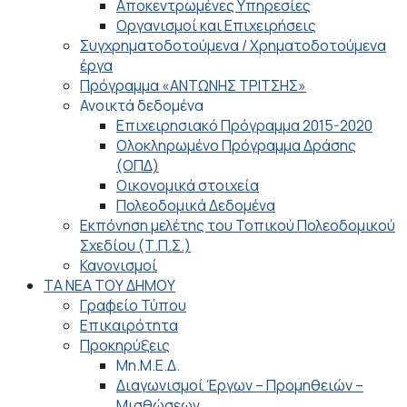
Αποκεντρωμένες Υπηρεσίες
Οργανισμοί και Επιχειρήσεις
Συγχρηματοδοτούμενα / Χρηματοδοτούμενα
έργα
Πρόγραμμα «ΑΝΤΩΝΗΣ ΤΡΙΤΣΗΣ»
Ανοικτά δεδομένα
Επιχειρησιακό Πρόγραμμα 2015-2020
Ολοκληρωμένο Πρόγραμμα Δράσης
(ΟΠΔ)
Οικονομικά στοιχεία
Πολεοδομικά Δεδομένα
Εκπόνηση μελέτης του Τοπικού Πολεοδομικού
Σχεδίου (Τ.Π.Σ.)
Κανονισμοί
ΤΑ ΝΕΑ ΤΟΥ ΔΗΜΟΥ
Γραφείο Τύπου
Επικαιρότητα
Προκηρύξεις
Μη.Μ.Ε.Δ.
Διαγωνισμοί Έργων – Προμηθειών –
Μισθώσεων