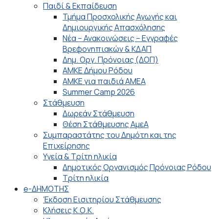
Παιδί & Εκπαίδευση
Τμήμα Προσχολικής Αγωγής και
Δημιουργικής Απασχόλησης
Νέα – Ανακοινώσεις – Εγγραφές
Βρεφονηπιακών & ΚΔΑΠ
Δημ. Οργ. Πρόνοιας (ΔΟΠ)
ΑΜΚΕ Δήμου Ρόδου
ΑΜΚΕ για παιδιά ΑΜΕΑ
Summer Camp 2026
Στάθμευση
Δωρεάν Στάθμευση
Θέση Στάθμευσης ΑμεΑ
Συμπαραστάτης του Δημότη και της
Επιχείρησης
Υγεία & Τρίτη ηλικία
Δημοτικός Οργανισμός Πρόνοιας Ρόδου
Τρίτη ηλικία
e-ΔΗΜΟΤΗΣ
Έκδοση Εισιτηρίου Στάθμευσης
Κλήσεις Κ.Ο.Κ.