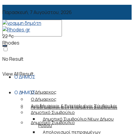
Παρασκευή, 7 Αυγούστου, 2026
22
°c
Rhodes
No Result
View All Result
Ο ΔΗΜΟΣ
Ο Δήμαρχος
Ο ΔΗΜΟΣ
Ο Δήμαρχος
Αντιδήμαρχοι & Εντεταλμένοι Σύμβουλοι
Αντιδήμαρχοι & Εντεταλμένοι Σύμβουλοι
Δημοτικό Συμβούλιο
Δημοτικό Συμβούλιο Νέων Δήμου
Δημοτικό Συμβούλιο
Ρόδου
Απολογισμοί πεπραγμένων