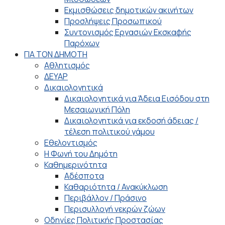
Εκμισθώσεις δημοτικών ακινήτων
Προσλήψεις Προσωπικού
Συντονισμός Εργασιών Εκσκαφής
Παρόχων
ΓΙΑ ΤΟΝ ΔΗΜΟΤΗ
Αθλητισμός
ΔΕΥΑΡ
Δικαιολογητικά
Δικαιολογητικά για Άδεια Εισόδου στη
Μεσαιωνική Πόλη
Δικαιολογητικά για εκδοσή άδειας /
τέλεση πολιτικού γάμου
Εθελοντισμός
Η Φωνή του Δημότη
Καθημερινότητα
Αδέσποτα
Καθαριότητα / Ανακύκλωση
Περιβάλλον / Πράσινο
Περισυλλογή νεκρών ζώων
Οδηγίες Πολιτικής Προστασίας