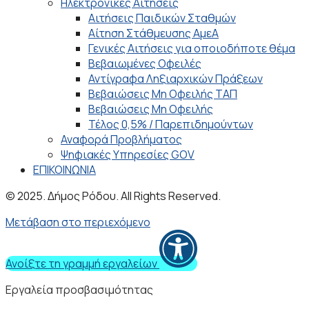
Ηλεκτρονικές Αιτήσεις
Αιτήσεις Παιδικών Σταθμών
Αίτηση Στάθμευσης ΑμεΑ
Γενικές Αιτήσεις για οποιοδήποτε θέμα
Βεβαιωμένες Οφειλές
Αντίγραφα Ληξιαρχικών Πράξεων
Βεβαιώσεις Μη Οφειλής ΤΑΠ
Βεβαιώσεις Μη Οφειλής
Τέλος 0,5% / Παρεπιδημούντων
Αναφορά Προβλήματος
Ψηφιακές Υπηρεσίες GOV
ΕΠΙΚΟΙΝΩΝΙΑ
© 2025. Δήμος Ρόδου. All Rights Reserved.
Μετάβαση στο περιεχόμενο
Ανοίξτε τη γραμμή εργαλείων
Εργαλεία προσβασιμότητας