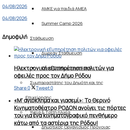
04/08/2026
ΑΜΚΕ για παιδιά ΑΜΕΑ
04/08/2026
Summer Camp 2026
Δημοφιλή
Στάθμευση
Δωρεάν Στάθμευση
Ηλεκτρονική εξυπηρέτηση πολιτών για
Θέση Στάθμευσης ΑμεΑ
οφειλές προς τον Δήμο Ρόδου
Συμπαραστάτης του Δημότη και της
Share
0
Tweet
0
Επιχείρησης
«Μ’ αγιόκλημα και γιασεμί»: Το Θερινό
Κινηματοθέατρο ΡΟΔΟΝ ανοίγει τις πόρτες
Υγεία & Τρίτη ηλικία
του για ένα κινηματογραφικό πενθήμερο
κάτω από τα αστέρια της Ρόδου!
Δημοτικός Οργανισμός Πρόνοιας