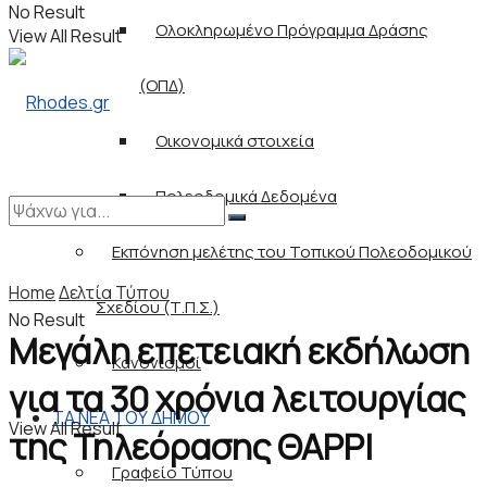
No Result
Ολοκληρωμένο Πρόγραμμα Δράσης
View All Result
(ΟΠΔ)
Οικονομικά στοιχεία
Πολεοδομικά Δεδομένα
Εκπόνηση μελέτης του Τοπικού Πολεοδομικού
Home
Δελτία Τύπου
Σχεδίου (Τ.Π.Σ.)
No Result
Μεγάλη επετειακή εκδήλωση
Κανονισμοί
για τα 30 χρόνια λειτουργίας
ΤΑ ΝΕΑ ΤΟΥ ΔΗΜΟΥ
View All Result
της Τηλεόρασης ΘΑΡΡΙ
Γραφείο Τύπου