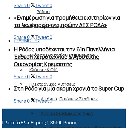
Share
0
Tweet
0
Ρόδου
«Ενημέρωση για προμήθεια εισιτηρίων για
τα λεωφορεία της πρώην ΔΕΣ ΡΟΔΑ»
Τρίτη ηλικία
Share
0
Tweet
0
e-ΔΗΜΟΤΗΣ
Η Ρόδος υποδέχεται την 61η Πανελλήνια
Έκδοση Εισιτηρίου Στάθμευσης
Έκθεση Χειροτεχνίας & Αγροτικής
Οικονομίας Κρεμαστής
Κλήσεις Κ.Ο.Κ.
Share
0
Tweet
0
Ηλεκτρονικές Αιτήσεις
Στη Ρόδο για μία ακόμη χρονιά το Super Cup
Αιτήσεις Παιδικών Σταθμών
Share
0
Tweet
0
Αίτηση Στάθμευσης ΑμεΑ
Πλατεία Ελευθερίας 1, 85100 Ρόδος
Γενικές Αιτήσεις για οποιοδήποτε θέμα