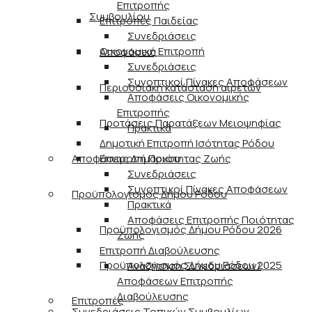
Επιτροπής
Συμβουλίου
Επιτροπές Παιδείας
Συνεδριάσεις
Οικονομική Επιτροπή
Αποφάσεις
Συνεδριάσεις
Συνοπτικοί Πίνακες Αποφάσεων
Περιουσιακή κατάσταση αιρετών
Αποφάσεις Οικονομικής
Επιτροπής
Προτάσεις Παρατάξεων Μειοψηφίας
Πρακτικά
Δημοτική Επιτροπή Ισότητας Ρόδου
Αποφάσεις Δημάρχου
Επιτροπή Ποιότητας Ζωής
Συνεδριάσεις
Συνοπτικοί Πίνακες Αποφάσεων
Προϋπολογισμός Δήμου Ρόδου
Πρακτικά
Αποφάσεις Επιτροπής Ποιότητας
Προϋπολογισμός Δήμου Ρόδου 2026
Ζωής
Επιτροπή Διαβούλευσης
Προϋπολογισμός Δήμου Ρόδου 2025
Αναζήτηση Συνεδριάσεων/
Αποφάσεων Επιτροπής
Διαβούλευσης
Επιτροπές
Συνεδριάσεις Τοπικών Συμβουλίων