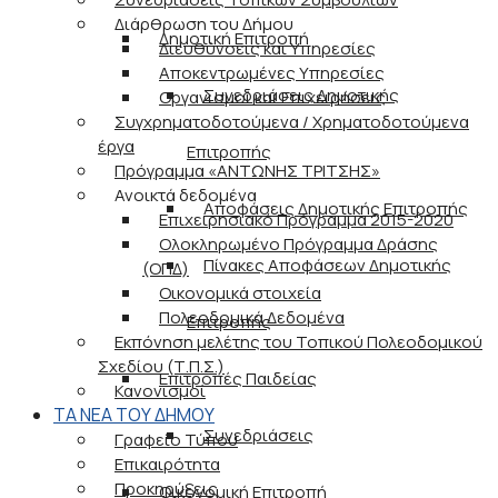
Διάρθρωση του Δήμου
Δημοτική Επιτροπή
Διευθύνσεις και Υπηρεσίες
Αποκεντρωμένες Υπηρεσίες
Συνεδριάσεις Δημοτικής
Οργανισμοί και Επιχειρήσεις
Συγχρηματοδοτούμενα / Χρηματοδοτούμενα
έργα
Επιτροπής
Πρόγραμμα «ΑΝΤΩΝΗΣ ΤΡΙΤΣΗΣ»
Ανοικτά δεδομένα
Αποφάσεις Δημοτικής Επιτροπής
Επιχειρησιακό Πρόγραμμα 2015-2020
Ολοκληρωμένο Πρόγραμμα Δράσης
Πίνακες Αποφάσεων Δημοτικής
(ΟΠΔ)
Οικονομικά στοιχεία
Πολεοδομικά Δεδομένα
Επιτροπής
Εκπόνηση μελέτης του Τοπικού Πολεοδομικού
Σχεδίου (Τ.Π.Σ.)
Επιτροπές Παιδείας
Κανονισμοί
ΤΑ ΝΕΑ ΤΟΥ ΔΗΜΟΥ
Συνεδριάσεις
Γραφείο Τύπου
Επικαιρότητα
Προκηρύξεις
Οικονομική Επιτροπή