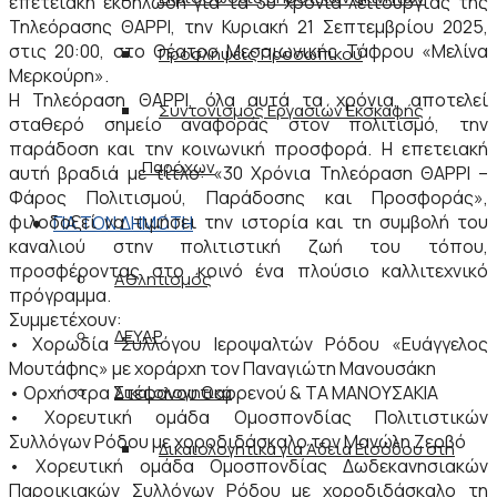
επετειακή εκδήλωση για τα 30 χρόνια λειτουργίας της
Τηλεόρασης ΘΑΡΡΙ, την Κυριακή 21 Σεπτεμβρίου 2025,
στις 20:00, στο Θέατρο Μεσαιωνικής Τάφρου «Μελίνα
Προσλήψεις Προσωπικού
Μερκούρη».
Η Τηλεόραση ΘΑΡΡΙ, όλα αυτά τα χρόνια, αποτελεί
Συντονισμός Εργασιών Εκσκαφής
σταθερό σημείο αναφοράς στον πολιτισμό, την
παράδοση και την κοινωνική προσφορά. Η επετειακή
Παρόχων
αυτή βραδιά με τίτλο: «30 Χρόνια Τηλεόραση ΘΑΡΡΙ –
Φάρος Πολιτισμού, Παράδοσης και Προσφοράς»,
φιλοδοξεί να τιμήσει την ιστορία και τη συμβολή του
ΓΙΑ ΤΟΝ ΔΗΜΟΤΗ
καναλιού στην πολιτιστική ζωή του τόπου,
προσφέροντας στο κοινό ένα πλούσιο καλλιτεχνικό
Αθλητισμός
πρόγραμμα.
Συμμετέχουν:
ΔΕΥΑΡ
• Χορωδία Συλλόγου Ιεροψαλτών Ρόδου «Ευάγγελος
Μουτάφης» με χοράρχη τον Παναγιώτη Μανουσάκη
• Ορχήστρα Στέφανου Θαρρενού & ΤΑ ΜΑΝΟΥΣΑΚΙΑ
Δικαιολογητικά
• Χορευτική ομάδα Ομοσπονδίας Πολιτιστικών
Συλλόγων Ρόδου με χοροδιδάσκαλο τον Μανώλη Ζερβό
Δικαιολογητικά για Άδεια Εισόδου στη
• Χορευτική ομάδα Ομοσπονδίας Δωδεκανησιακών
Παροικιακών Συλλόγων Ρόδου με χοροδιδάσκαλο τη